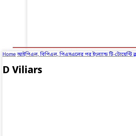
হোম
ক্রিকেট
ফুটবল
অন্যান্য
সব খবর
Home
আইপিএল, বিপিএল, পিএসএলের পর ইংল্যান্ড টি-টোয়েন্টি ব্লাস
D Viliars