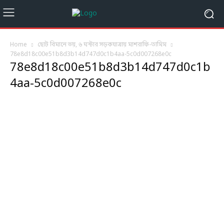
Home
ছোট বিমানে ভয়, ৬ ঘন্টার সড়কযাত্রায় মাশরাফি-তামিম
78e8d18c00e51b8d3b14d747d0c1b4aa-5c0d007268e0c
78e8d18c00e51b8d3b14d747d0c1b
4aa-5c0d007268e0c