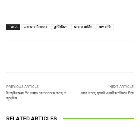
TAGS
এফআর টাওয়ার
কুর্মিটোলা
ফায়ার সার্ভিস
মাশরাফি
Facebook
Twitter
Linkedin
PREVIOUS ARTICLE
NEXT ARTICLE
ইনজুরির জন্য তিন ম্যাচে রোনালদোকে পাচ্ছে না
মাঠে নামছে মুম্বাই একাধিক পরিবর্তন নিয়ে
জুভেন্টাস
RELATED ARTICLES