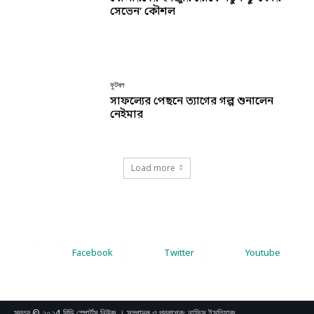
সেভেন’ কৌশল
ফুটবল
সাফল্যের পেছনে ত্যাগের গল্প শুনালেন
নেইমার
Load more
Facebook
Twitter
Youtube
স্বত্ব © ২০২4 বিডি স্পোর্টস নিউজ । সম্পাদক ও প্রকাশক: নাফিস ইমতিয়াজ