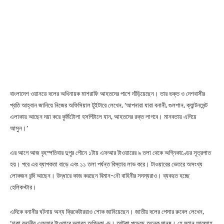
বাংলাদেশ ওয়ানডে দলের অধিনায়ক মাশরাফি আহতদের পাশে দাঁড়িয়েছেন। তার ভক্ত ও দেশবাসীর
প্রতি আহ্বান জানিয়ে নিজের অফিসিয়াল টুইটারে লেখেন, ‘আপনারা যারা বনানী, গুলশান, ক্যান্টনমেন্ট
এলাকায় আছেন দয়া করে কুর্মিটোলা হসপিটালে যান, আহতদের রক্ত লাগবে। মানবতায় এগিয়ে
আসুন।’
এর আগে আজ বৃহস্পতিবার দুপুর পৌনে ১টায় এফআর টাওয়ারের ৯ তলা থেকে অগ্নিকাণ্ডের সূত্রপাত
হয়। পরে এর ব্যাপকতা বাড়ে এবং ১১ তলা পর্যন্ত বিস্তার লাভ করে। টাওয়ারের ভেতরে অসংখ্য
লোকজন বন্দি আছেন। উদ্ধারে কাজ করছেন বিমান-নৌ বাহিনীর সদস্যরাও। ব্যবহৃত হচ্ছে
হেলিকপ্টার।
এদিকে বনানীর ঘটনায় অন্য ক্রিকেটাররাও শোক জানিয়েছেন। জাতীয় দলের পেসার রুবেল লেখেন,
‘ঢাকা বনানীর এফআর টাওয়ারে ভয়াবহ অগ্নিকাণ্ড। আটকা পড়েছে অনেক মানুষ। হে মহান আল্লাহ