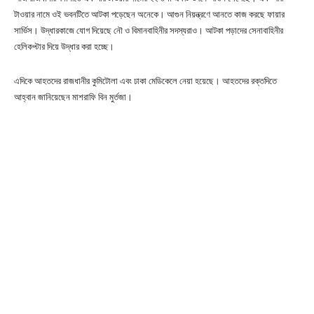
টাওয়ার নামে ওই ভবনটিতে আটকা পড়েছেন অনেকে। আগুন নিয়ন্ত্রণে আনতে কাজ করছে ফায়ার
সার্ভিস। উদ্ধারকাজে যোগ দিয়েছে নৌ ও বিমানবাহিনীর সদস্যরাও। আটকা পড়াদের সেনাবাহিনীর
হেলিকপ্টার দিয়ে উদ্ধার করা হচ্ছে।
এদিকে আহতদের রাজধানীর কুমিটোলা এবং ঢাকা মেডিকেলে নেয়া হয়েছে। আহতদের রক্তদিতে
আহ্বান জানিয়েছেন মাশরাফি বিন মুর্তজা।