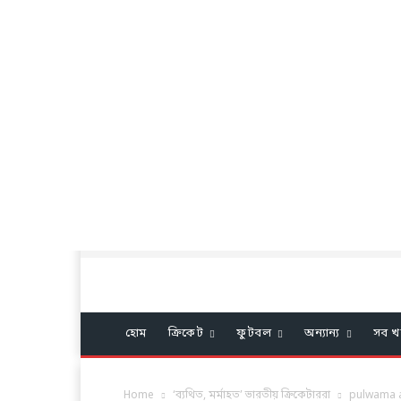
হোম
ক্রিকেট
ফুটবল
অন্যান্য
সব খ
Home
‘ব্যথিত, মর্মাহত’ ভারতীয় ক্রিকেটাররা
pulwama a