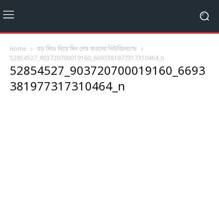
Home
বড় লিড নিয়ে দিন শেষ করলো নিউজিল্যান্ড
52854527_903720700019160_6693381977317310464_n
52854527_903720700019160_6693
381977317310464_n