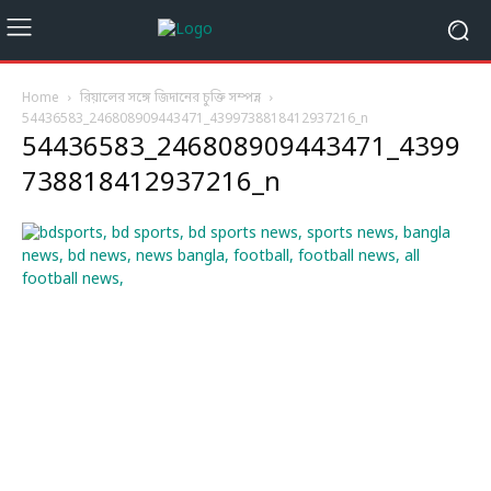
Home
রিয়ালের সঙ্গে জিদানের চুক্তি সম্পন্ন
54436583_246808909443471_4399738818412937216_n
54436583_246808909443471_4399
738818412937216_n