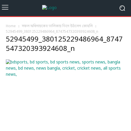
Home
সফল অধিনায়কের তালিকায় তিনে উঠলেন কোহলি
52945499_380125229486964_8747547320393924608_n
52945499_380125229486964_8747
547320393924608_n