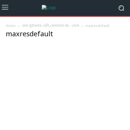
Home
সেরা ফুটবলার মেসি,রোনালদো নয় : পেলে
maxresdefault
maxresdefault