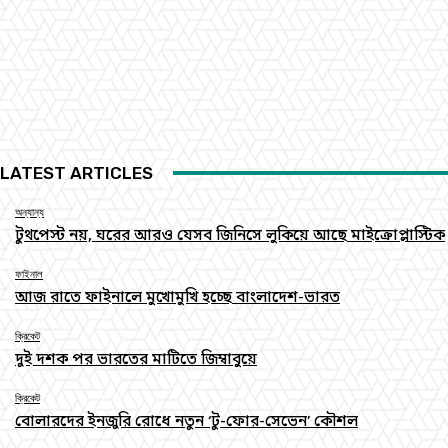
LATEST ARTICLES
অন্যান্য
টুথপেস্ট নয়, ঘরের আরও যেসব জিনিসে লুকিয়ে আছে মাইক্রোপ্লাস্টিক
ফাইনাল
আজ রাতে ফাইনালে মুখোমুখি হচ্ছে বাংলাদেশ-ভারত
ক্রিকেট
দুই দশক পর ভারতের মাটিতে জিম্বাবুয়ে
ক্রিকেট
বোলারদের ইনজুরি রোধে নতুন ‘টু-ফোর-সেভেন’ কৌশল