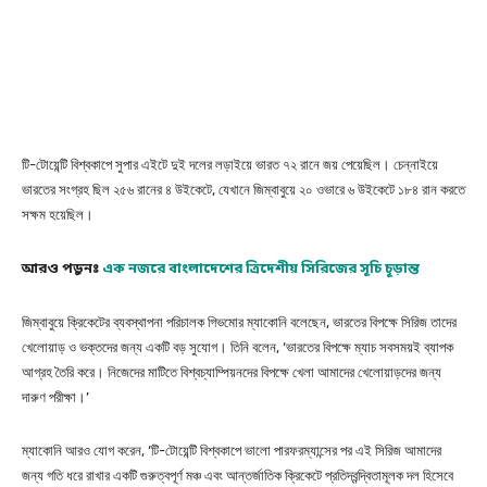
টি-টোয়েন্টি বিশ্বকাপে সুপার এইটে দুই দলের লড়াইয়ে ভারত ৭২ রানে জয় পেয়েছিল। চেন্নাইয়ে
ভারতের সংগ্রহ ছিল ২৫৬ রানের ৪ উইকেটে, যেখানে জিম্বাবুয়ে ২০ ওভারে ৬ উইকেটে ১৮৪ রান করতে
সক্ষম হয়েছিল।
আরও পড়ুনঃ
এক নজরে বাংলাদেশের ত্রিদেশীয় সিরিজের সূচি চূড়ান্ত
জিম্বাবুয়ে ক্রিকেটের ব্যবস্থাপনা পরিচালক গিভমোর ম্যাকোনি বলেছেন, ভারতের বিপক্ষে সিরিজ তাদের
খেলোয়াড় ও ভক্তদের জন্য একটি বড় সুযোগ। তিনি বলেন, ‘ভারতের বিপক্ষে ম্যাচ সবসময়ই ব্যাপক
আগ্রহ তৈরি করে। নিজেদের মাটিতে বিশ্বচ্যাম্পিয়নদের বিপক্ষে খেলা আমাদের খেলোয়াড়দের জন্য
দারুণ পরীক্ষা।’
ম্যাকোনি আরও যোগ করেন, ‘টি-টোয়েন্টি বিশ্বকাপে ভালো পারফরম্যান্সের পর এই সিরিজ আমাদের
জন্য গতি ধরে রাখার একটি গুরুত্বপূর্ণ মঞ্চ এবং আন্তর্জাতিক ক্রিকেটে প্রতিদ্বন্দ্বিতামূলক দল হিসেবে