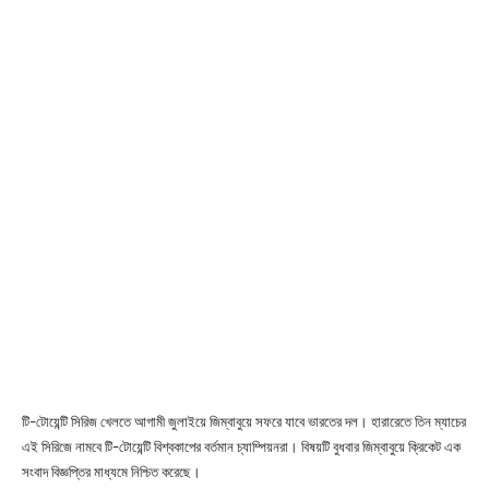
টি-টোয়েন্টি সিরিজ খেলতে আগামী জুলাইয়ে জিম্বাবুয়ে সফরে যাবে ভারতের দল। হারারেতে তিন ম্যাচের
এই সিরিজে নামবে টি-টোয়েন্টি বিশ্বকাপের বর্তমান চ্যাম্পিয়নরা। বিষয়টি বুধবার জিম্বাবুয়ে ক্রিকেট এক
সংবাদ বিজ্ঞপ্তির মাধ্যমে নিশ্চিত করেছে।