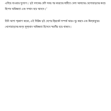
এগিয়ে যাওয়ার সুযোগ। দুই দশকের বেশি সময় পর ভারতের মাটিতে খেলা আমাদের খেলোয়াড়দের জন্য
বিশেষ অভিজ্ঞতা এবং সম্মান বয়ে আনবে।’
তিনি আশা প্রকাশ করেন, এই সিরিজ দুই দেশের ক্রিকেট সম্পর্ক আরও দৃঢ় করবে এবং জিম্বাবুয়ের
খেলোয়াড়দের জন্য মূল্যবান অভিজ্ঞতা হিসেবে স্মরণীয় হয়ে থাকবে।