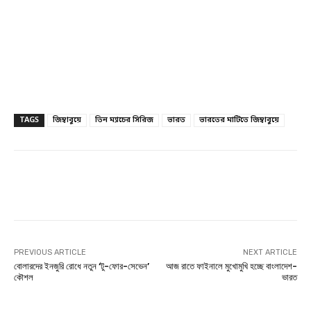
TAGS
জিম্বাবুয়ে
তিন ম্যাচের সিরিজ
ভারত
ভারতের মাটিতে জিম্বাবুয়ে
Facebook
Twitter
Linkedin
PREVIOUS ARTICLE
NEXT ARTICLE
বোলারদের ইনজুরি রোধে নতুন ‘টু-ফোর-সেভেন’
আজ রাতে ফাইনালে মুখোমুখি হচ্ছে বাংলাদেশ-
কৌশল
ভারত