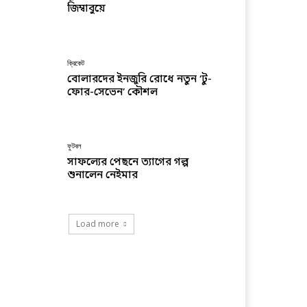
জিম্বাবুয়ে
ক্রিকেট
বোলারদের ইনজুরি রোধে নতুন ‘টু-
ফোর-সেভেন’ কৌশল
ফুটবল
সাফল্যের পেছনে ত্যাগের গল্প
শুনালেন নেইমার
Load more