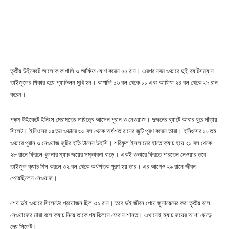
তৃতীয় উইকেটে আলোক কাপালি ও আফিফ যোগ করেন ২২ রান। এরপর নবম ওভারে দুই ব্যাটসম্যান
তাইজুলের শিকার হয়ে প্যাভিলন মুখি হন। কাপালি ১৬ বল থেকে ১১ এবং আফিফ ২৪ বল থেকে ২৯ রান
করেন।
পঞ্চম উইকেটে ইনিংস মেরামতের দায়িত্বে আসেন পুরান ও নেওয়াজ। দুজনের ব্যাটে আবার ঘুরে দাঁড়ায়
সিলেট। ইনিংসের ১৫তম ওভারে ৩১ বল থেকে অর্ধশত রানের জুটি পূরণ করেন তারা। ইনিংসের ১৮তম
ওভারে পুরান ও নেওয়াজ জুটির ইতি টানেন উইসি। শরিফুল ইসলামের হাতে ক্যাচ হয়ে ২১ বল থেকে
২৮ রানে ফিরলে খুলনার ম্যাচ জয়ের সম্ভাবনা বাড়ে। একই ওভারে ফিরতে পারতেন নেওয়ার তবে
তাইজুল ক্যাচ মিস করলে ৩২ বল থেকে অর্ধশতক পূরণ হয় তার। এর আগেও ২৯ রানে জীবন
পেয়েছিলেন নেওয়াজ।
শেষ দুই ওভারে সিলেটের প্রয়োজন ছিল ৩১ রান। তবে দুই জীবন পেয়ে জুনায়েদের করা তৃতীয় বলে
নেওয়াজের মারা বলে ক্যাচ নিয়ে তাকে প্যাভিলনে ফেরান শান্ত। এখানেই ম্যাচ জয়ের আশা ছেড়ে
দেয় সিলেট।