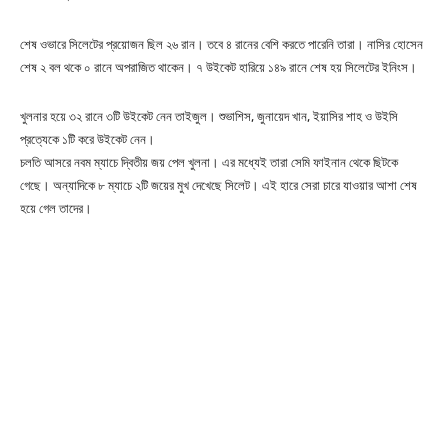
শেষ ওভারে সিলেটের প্রয়োজন ছিল ২৬ রান। তবে ৪ রানের বেশি করতে পারেনি তারা। নাসির হোসেন
শেষ ২ বল থকে ০ রানে অপরাজিত থাকেন। ৭ উইকেট হারিয়ে ১৪৯ রানে শেষ হয় সিলেটের ইনিংস।
খুলনার হয়ে ৩২ রানে ৩টি উইকেট নেন তাইজুল। শুভাশিস, জুনায়েদ খান, ইয়াসির শাহ ও উইসি
প্রত্যেকে ১টি করে উইকেট নেন।
চলতি আসরে নবম ম্যাচে দ্বিতীয় জয় পেল খুলনা। এর মধ্যেই তারা সেমি ফাইনান থেকে ছিটকে
গেছে। অন্যাদিকে ৮ ম্যাচে ২টি জয়ের মুখ দেখেছে সিলেট। এই হারে সেরা চারে যাওয়ার আশা শেষ
হয়ে গেল তাদের।