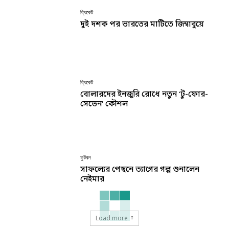
ক্রিকেট
দুই দশক পর ভারতের মাটিতে জিম্বাবুয়ে
ক্রিকেট
বোলারদের ইনজুরি রোধে নতুন ‘টু-ফোর-
সেভেন’ কৌশল
ফুটবল
সাফল্যের পেছনে ত্যাগের গল্প শুনালেন
নেইমার
Load more