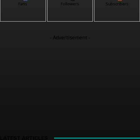
Fans
Followers
Subscribers
- Advertisement -
LATEST ARTICLES