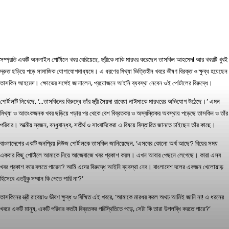
সম্প্রতি একটি অনলাইন পোর্টালে খবর বেরিয়েছে, স্ত্রীকে নাকি মারধর করেছেন তাসকিন আহমেদ! আর খবরটি খুবই
দ্রুত ছড়িয়ে পড়ে সামাজিক যোগাযোগমাধ্যমে। এ ধরণের মিথ্যা ভিত্তিহীন খবরে ভীষণ বিরক্ত ও ক্ষুব্ধ হয়েছেন
তাসকিন আহমেদ। ক্ষোভের সঙ্গেই জানালেন, প্রয়োজনে আইনি ব্যবস্থা নেবেন ওই পোর্টালের বিরুদ্ধে।
পোর্টালটি লিখেছে, ‘…তাসকিনের বিরুদ্ধে তাঁর স্ত্রী সৈয়দা রাবেয়া নাঈমাকে মারধরের অভিযোগ উঠেছে।’ এমন
মিথ্যা ও আতংকজনক খবর ছড়িয়ে পড়ার পর থেকে বেশ বিব্রতকর ও অস্বস্তিকর অবস্থায় পড়েছে তাসকিন ও তাঁর
পরিবার। আত্মীয় স্বজন, বন্ধুবান্ধব, সতীর্থ ও সাংবাদিকেরা এ বিষয়ে বিস্তারিত জানতে চাইছেন তাঁর কাছে।
বাংলাদেশের একটি জনপ্রিয় নিউজ পোর্টালকে তাসকিন জানিয়েছেন, ‘এসবের কোনো অর্থ আছে? বিয়ের সময়
একবার কিছু পোর্টালে আমাকে নিয়ে আজেবাজে খবর প্রকাশ করল। এখন আবার পেছনে লেগেছে। কারা এসব
খবর প্রকাশ করে বলতে পারেন? আমি এদের বিরুদ্ধে আইনি ব্যবস্থা নেব। বাংলাদেশ দলের একজন খেলোয়াড়
হিসেবে এতটুকু সম্মান কি পেতে পারি না?’
তাসকিনের স্ত্রী রাবেয়াও ভীষণ ক্ষুব্ধ ও বিস্মিত এই খবরে, ‘আমাকে মারধর করল অথচ আমিই জানি না! এ ধরনের
খবরে একটি মানুষ, একটি পরিবার কতটা বিব্রতকর পরিস্থিতিতে পড়ে, সেটা কি তারা উপলব্ধি করতে পারে?’