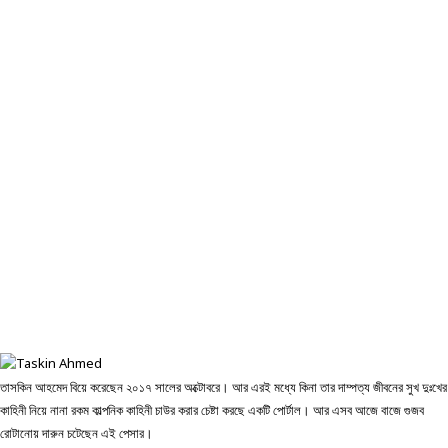
তাসকিন আহমেদ বিয়ে করেছেন ২০১৭ সালের অক্টোবরে। আর এরই মধ্যে কিনা তার দাম্পত্য জীবনের সুখ দুঃখের
কাহিনী নিয়ে নানা রকম কাল্পনিক কাহিনী চাউর করার চেষ্টা করছে একটি পোর্টাল। আর এসব আজে বাজে গুজব
রোটানোয় দারুন চটেছেন এই পেসার।