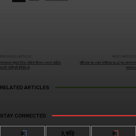
Facebook
Twitter
Linkedin
PREVIOUS ARTICLE
NEXT ARTICLE
অসাধারণ ক্যাচ নিয়ে দেখিয়ে দিলেন এখনো হারিয়ে
পন্টিংয়ের পর এবার সাকিবের কণ্ঠে সুর মেলালেন
যাননি আফ্রিদি (ভিডিও)
মরগানও
RELATED ARTICLES
STAY CONNECTED
0
3,913
0