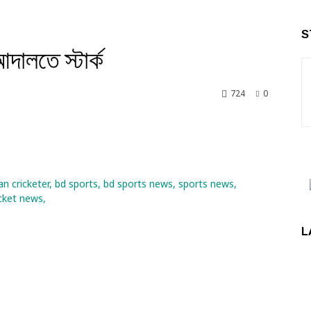
S
ালতে স্টার্ক
724
0
nkedin
L