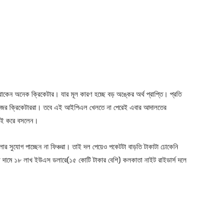
থাকেন অনেক ক্রিকেটার। যার মূল কারণ হচ্ছে বড় অঙ্কের অর্থ প্রাপ্তি। প্রতি
ইন্ডিজের ক্রিকেটাররা। তবে এই আইপিএল খেলতে না পেরেই এবার আদালতের
মলাই করে বসলেন।
ার সুযোগ পাচ্ছেন না ফিঞ্চরা। তাই দল পেয়েও পকেটটা বাড়তি টাকাটা ঢোকেনি
ামে ১৮ লাখ ইউএস ডলারে(১৫ কোটি টাকার বেশি) কলকাতা নাইট রাইডার্স দলে