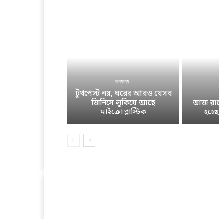
অন্যান্য
টুথপেস্ট নয়, ঘরের আরও যেসব
জিনিসে লুকিয়ে আছে
আজ রাতে
মাইক্রোপ্লাস্টিক
হচ্ছ