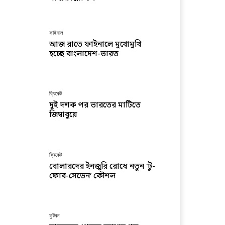
ফাইনাল
আজ রাতে ফাইনালে মুখোমুখি
হচ্ছে বাংলাদেশ-ভারত
ক্রিকেট
দুই দশক পর ভারতের মাটিতে
জিম্বাবুয়ে
ক্রিকেট
বোলারদের ইনজুরি রোধে নতুন ‘টু-
ফোর-সেভেন’ কৌশল
ফুটবল