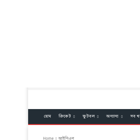
হোম
ক্রিকেট
ফুটবল
অন্যান্য
সব খ
Home
আইপিএল