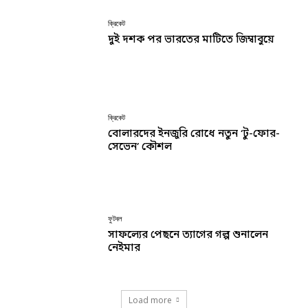
ক্রিকেট
দুই দশক পর ভারতের মাটিতে জিম্বাবুয়ে
ক্রিকেট
বোলারদের ইনজুরি রোধে নতুন ‘টু-ফোর-
সেভেন’ কৌশল
ফুটবল
সাফল্যের পেছনে ত্যাগের গল্প শুনালেন
নেইমার
Load more