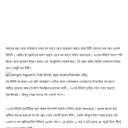
ম্যাচের শুরু থেকে অধিকাংশ সময় বল দখলে রেখে আক্রমণ করতে থাকা সিটি গোলের দেখা পায় ৩৪তম
মিনিটে। কেভিন ডি ব্রুইনের দারুণ ক্রসে হেডে বল জালে পাঠান আগুয়েরো। ৬৩তম মিনিটে সফল স্পট
কিকে থেকে ব্যবধান দ্বিগুণ করেন এই আর্জেন্টাইন স্ট্রাইকার। ডি-বক্সে রাহিম স্টার্লিং ফাউলের শিকার
হলে পেনাল্টি পায় সিটি।
চার মিনিট পর দারুণ এক পাল্টা আক্রমণে এগিয়ে আসা গোলরক্ষক এদেরসনের উপর দিয়ে বল জালে
পাঠিয়ে ব্যবধান কমান ইংলিশ মিডফিল্ডার জ্যাকব মার্ফি। ৭০তম মিনিটে তৃতীয় গোল পেতে পারতো
স্বাগতিকরা। কিন্তু লেরয় সানের শট পোস্টে লাগে।
৮৩তম মিনিটে হ্যাটট্রিক পূরণ করার পাশাপাশি জয়টাও নিশ্চিত করেন আগুয়েরো। কয়েক জনের বাধা
কাটিয়ে সানের বাড়ানো বল ডি-বক্সে পেয়ে গোলটি করেন তিনি। চলতি মৌসুমে লিগে আগুয়েরোর এটা
১৬তম ও সব প্রতিযোগিতা মিলিয়ে ২৬তম গোল। ২৪ ম্যাচে ২১ জয় ও দুই ড্রয়ে ৬৫ পয়েন্ট নিয়ে শীর্ষে