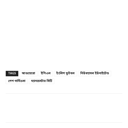
TAGS
আগুয়েরো
ইপিএল
ইংলিশ ফুটবল
নিউক্যাসল ইউনাইটেড
পেপ গার্দিওলা
ম্যানচেস্টার সিটি
Facebook
Twitter
Linkedin