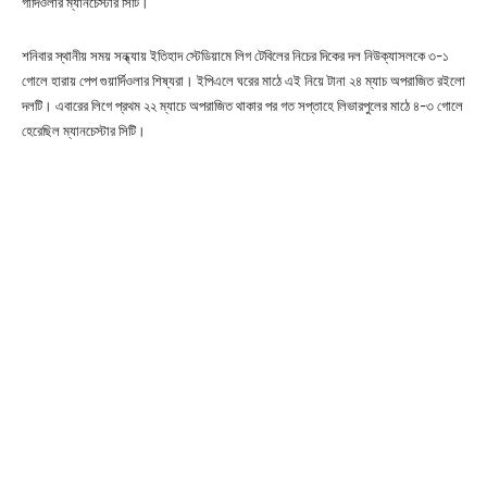
গার্দিওলার ম্যানচেস্টার সিটি।
শনিবার স্থানীয় সময় সন্ধ্যায় ইতিহাদ স্টেডিয়ামে লিগ টেবিলের নিচের দিকের দল নিউক্যাসলকে ৩-১
গোলে হারায় পেপ গুয়ার্দিওলার শিষ্যরা। ইপিএলে ঘরের মাঠে এই নিয়ে টানা ২৪ ম্যাচ অপরাজিত রইলো
দলটি। এবারের লিগে প্রথম ২২ ম্যাচে অপরাজিত থাকার পর গত সপ্তাহে লিভারপুলের মাঠে ৪-৩ গোলে
হেরেছিল ম্যানচেস্টার সিটি।