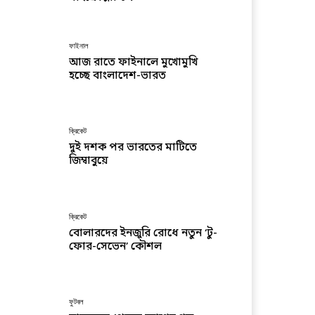
ফাইনাল
আজ রাতে ফাইনালে মুখোমুখি
হচ্ছে বাংলাদেশ-ভারত
ক্রিকেট
দুই দশক পর ভারতের মাটিতে
জিম্বাবুয়ে
ক্রিকেট
বোলারদের ইনজুরি রোধে নতুন ‘টু-
ফোর-সেভেন’ কৌশল
ফুটবল