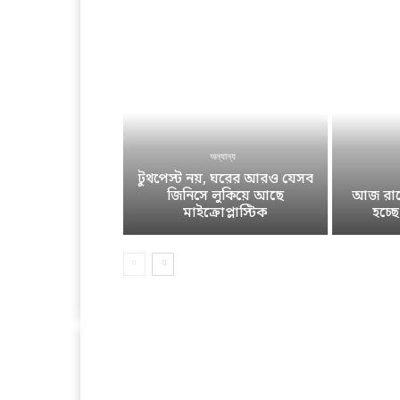
অন্যান্য
টুথপেস্ট নয়, ঘরের আরও যেসব
জিনিসে লুকিয়ে আছে
আজ রাতে
মাইক্রোপ্লাস্টিক
হচ্ছ