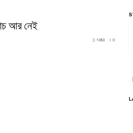
S
কোচ আর নেই
1083
0
nkedin
L