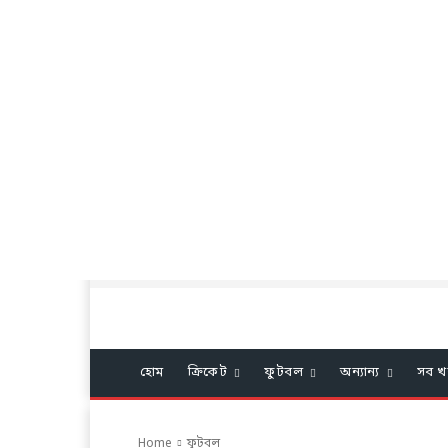
হোম
ক্রিকেট
ফুটবল
অন্যান্য
সব খ
Home
ফুটবল