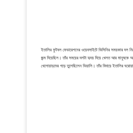
ইতালির ফুটবল ফেডারেশনের ওয়েবসাইটে ভিসিনির সময়কার দল নিয়ে ল
জন্ম দিয়েছিল। তাঁর সময়ের দলটা হৃদয় দিয়ে খেলত আর মানুষকে আন
খেলোয়াড়দের গড়ে তুলেছিলেন ভিয়ালি। তাঁর বিদায়ে ইতালির ঘরোয়