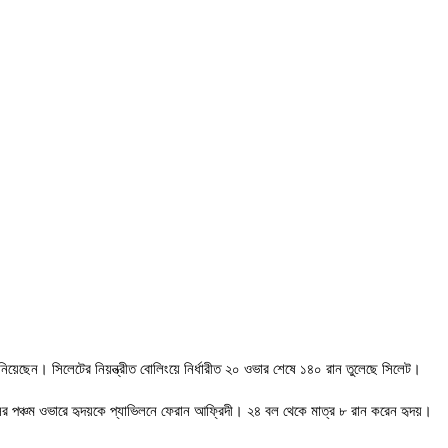
্ত নিয়েছেন। সিলেটের নিয়ন্ত্রীত বোলিংয়ে নির্ধারীত ২০ ওভার শেষে ১৪০ রান তুলেছে সিলেট।
ংসের পঞ্চম ওভারে হৃদয়কে প্যাভিলনে ফেরান আফ্রিদী। ২৪ বল থেকে মাত্র ৮ রান করেন হৃদয়।