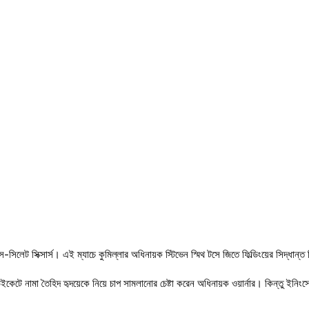
স-সিলেট সিক্সার্স। এই ম্যাচে কুমিল্লার অধিনায়ক স্টিভেন স্মিথ টসে জিতে ফিল্ডিংয়ের সিদ্ধান
উইকেটে নামা তৈহিদ হৃদয়েকে নিয়ে চাপ সামলানোর চেষ্টা করেন অধিনায়ক ওয়ার্নার। কিন্তু ইনি