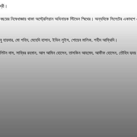
দ্রী।
 ১ বছরের নিষেধাজ্ঞায় থাকা অস্ট্রেলিয়ান অধিনায়ক স্টিভেন স্মিথের। অন্যদিকে সিলেটের একাদ
আবু হায়দার, মো শহিদ, মেহেদি হাসান, ইভিন লুইস, শোয়েব মালিক, শহীদ আফ্রিদি।
ালী, লিটন দাস, সাব্বির রহমান, আল আমিন হোসেন, তাসকিন আহমেদ, আফীফ হোসেন, তৌহিদ হৃদ