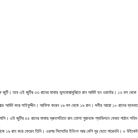
িফ জুটি। তবে এই জুটির ৩৩ রানের মাথায় ভুলবোঝাবুঝিতে রান আউট হন ওয়ার্নার। ১৩ বল থেকে
ল্ড আউট করে সাইফুদ্দীন। আফিফ করেন ১৬ বল থেকে ১৯ রান। দলীয় আরো ১০ রানের ব্যবধানে
ালি। এই জুটির ৫৫ রানের মাথায় দ্রুতগতিতে রান তোলা পুরানকে প্যাভিলনে ফেরত পাঠান শহি
েকে ১৯ রান করে ফেরেন তিনি। এরপর সিলেটের ইনিংস আর বেশি দূর যেতে পারেননি। ৮ উইকেট