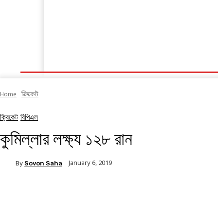
হোম
ক্রিকেট
ফুটবল
অন্যান্য
সব খবর
Home
ক্রিকেট
ক্রিকেট
বিপিএল
কুমিল্লার লক্ষ্য ১২৮ রান
January 6, 2019
By
Sovon Saha
Facebook
Twitter
Linkedin