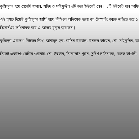
কুমিল্লার হয়ে মেহেদি হাসান, শহিদ ও সাইফুদ্দীন ২টি করে উইকেট নেন। ১টি উইকেট পান আফি
এই ম্যাচ দিয়েই কুমিল্লার জার্সি গায়ে বিপিএল অভিষেক হলো বল টেম্পারিং কান্ডে জড়িতে হয়ে
সিক্সার্সএর অধিনায়ক হয়ে এ আসরে যুক্ত হয়েছেন।
কুমিল্লা একাদশ: স্টিভেন স্মিথ, আনামুল হক, তামিম ইকবাল, ইমরুল কায়েস, মো: সাইফুদ্দিন, 
সিলেট একাদশ: ডেভিড ওয়ার্নার, মো: ইরফান, নিকোলাস পুরান, সন্দীপ লামিনহেন, অলক কাপ