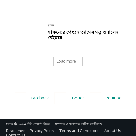
ফুটবল
সাফল্যের পেছনে ত্যাগের গল্প শুনালেন
নেইমার
Load more
Facebook
Twitter
Youtube
স্বত্ব © ২০২4 বিডি স্পোর্টস নিউজ । সম্পাদক ও প্রকাশক: নাফিস ইমতিয়াজ
Disclaimer
Privacy Policy
Terms and Conditions
About Us
Contact Us