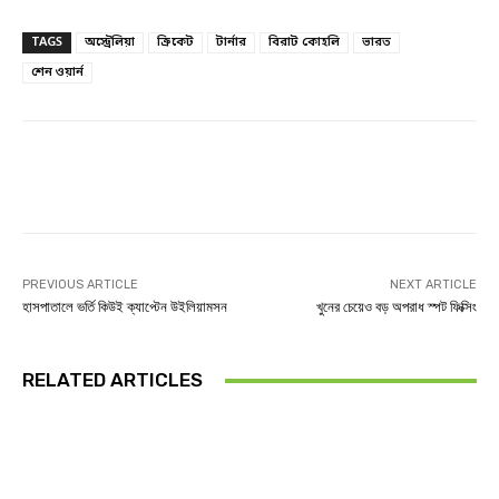
TAGS
অস্ট্রেলিয়া
ক্রিকেট
টার্নার
বিরাট কোহলি
ভারত
শেন ওয়ার্ন
Facebook
Twitter
Linkedin
PREVIOUS ARTICLE
NEXT ARTICLE
হাসপাতালে ভর্তি কিউই ক্যাপ্টেন উইলিয়ামসন
খুনের চেয়েও বড় অপরাধ স্পট ফিক্সিং
RELATED ARTICLES