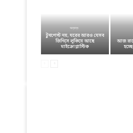
অন্যান্য
টুথপেস্ট নয়, ঘরের আরও যেসব
জিনিসে লুকিয়ে আছে
আজ রাতে
মাইক্রোপ্লাস্টিক
হচ্ছ