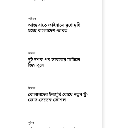
ফাইনাল
আজ রাতে ফাইনালে মুখোমুখি
হচ্ছে বাংলাদেশ-ভারত
ক্রিকেট
দুই দশক পর ভারতের মাটিতে
জিম্বাবুয়ে
ক্রিকেট
বোলারদের ইনজুরি রোধে নতুন ‘টু-
ফোর-সেভেন’ কৌশল
ফুটবল