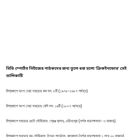
বিডি স্পোর্টস নিউজের পাঠকদের জন্য তুলে ধরা হলো ‘ক্রিকইনফোর’ সেই
তালিকাটি
বিশ্বকাপে অংশ নেয়া সবচেয়ে কম দল: ৮টি (১৯৭৫-১৯৮৭ পর্যন্ত)
বিশ্বকাপে অংশ নেয়া সবচেয়ে বেশি দল: ১৬টি (২০০৭ আসরে)
বিশ্বকাপে সবচেয়ে ছোট স্টেডিয়াম: গ্রেঞ্জ ক্লাব, এডিনব্রো (দর্শক ধারণক্ষমতা- ৩ হাজার)
বিশ্বকাপে সবচেয়ে বড় স্টেডিয়াম: ইডেন গার্ডেনস, কলকাতা (দর্শক ধারণক্ষমতা ১ লাখ ২০ হাজার)