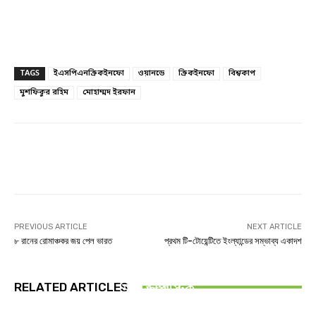
TAGS
ইএসপিএনক্রিকইনফো
ওয়ানডে
ক্রিকইনফো
বিশ্বকাপ
মুশফিকুর রহিম
মোহাম্মদ ইরফান
Facebook
Twitter
Linkedin
PREVIOUS ARTICLE
NEXT ARTICLE
৮ রানের রোমাঞ্চকর জয় পেল ভারত
প্রথম টি-টোয়েন্টিতে ইংল্যান্ডের সম্ভাব্য একাদশ
অন্যান্য
টুথপেস্ট নয়, ঘরের আরও যেসব জিনিসে লুকিয়ে আছে
ফাইনাল
RELATED ARTICLES
মাইক্রোপ্লাস্টিক
ক্রিকেট
আজ রাতে ফাইনালে মুখোমুখি হচ্ছে বাংলাদেশ-ভারত
দুই দশক পর ভারতের মাটিতে জিম্বাবুয়ে