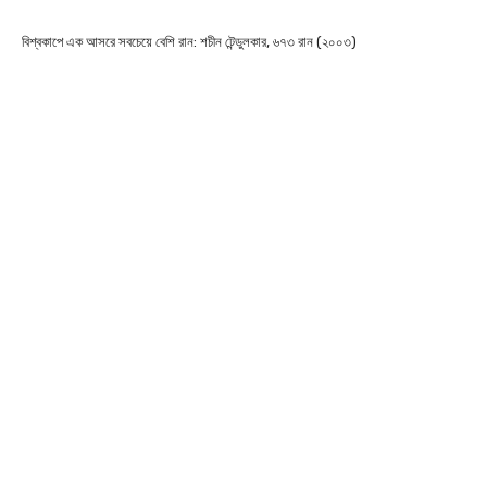
বিশ্বকাপে এক আসরে সবচেয়ে বেশি রান: শচীন টেন্ডুলকার, ৬৭৩ রান (২০০৩)