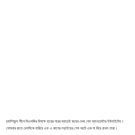
চ্যাম্পিয়ন্স লীগে পিএসজির বিপক্ষে হারের পরের ম্যাচেই জয়ের দেখা পেল ম্যানচেস্টার ইউনাইটেড।
সোমবার রাতে চেলসিকে হারিয়ে এফ এ কাপের লড়াইয়ের শেষ আটে এক পা দিয়ে রাখল তারা।