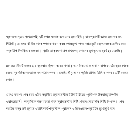
অ্যাওয়ে ম্যচে প্রথমার্ধেই দুটি গোল আদায় করে নেয় ম্যানইউ। যার প্রথমটি আসে ম্যাচের ৩১
মিনিটে। এ সময় বাঁ দিক থেকে পগবার দারুণ ক্রস গোলমুখে পেয়ে কোনাকুনি হেডে দলকে এগিয়ে দেন
স্প্যানিশ মিডফিল্ডার হেরেরা। প্রতি আক্রমণে চাপ রাখলেও, গোলের মুখ খুলতে ব্যর্থ হয় চেলসি।
৪৫ তম মিনিটে দলের হয়ে ব্যবধান দ্বিগুণ করেন পগবা। ডান দিক থেকে মার্কাস রাশফোর্ডের ক্রস থেকে
হেডে স্বাগতিকদের জালে বল পাঠান পগবা। চলতি মৌসুমে সব প্রতিযোগিতা মিলিয়ে পগবার এটি ১৪তম
গোল।
এফএ কাপের শেষ চারে ওঠার লড়াইয়ে ম্যানচেস্টার ইউনাইটেডের প্রতিপক্ষ উলভারহ্যাম্পটন
ওয়ানডারার্স। অন্যদিকে দারুণ ফর্মে থাকা ম্যানচেস্টার সিটি খেলবে সোয়ানসি সিটির বিপক্ষে। শেষ
আটের অন্য দুই ম্যাচে ওয়াটফোর্ড-ক্রিস্টাল প্যালেস ও মিলওয়াল-ব্রাইটন মুখোমুখি হবে।