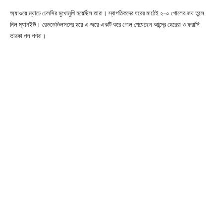
অ্যাওয়ে ম্যাচে চেলসির মুখোমুখি হয়েছিল তারা। স্বাগতিকদের ঘরের মাঠেই ২-০ গোলের জয় তুলে
নিল ম্যানইউ। রেডডেভিলসদের হয়ে এ জয়ে একটি করে গোল পেয়েছেন আন্দ্রে হেরেরা ও ফরাসি
তারকা পল পগবা।