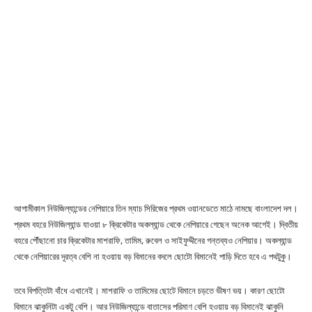
আগামীকাল নিউজিল্যান্ডের নেপিয়ারে তিন ম্যাচ সিরিজের প্রথম ওয়ানডেতে মাঠে নামছে বাংলাদেশ দল।
প্রথম বহরে নিউজিল্যান্ড যাওয়া ৮ ক্রিকেটার অকল্যান্ড থেকে নেপিয়ারে গেছেন অনেক আগেই। দ্বিতীয়
বহরে পৌঁছানো চার ক্রিকেটার মাশরাফি, তামিম, রুবেল ও সাইফুদ্দীনের গন্তব্যও নেপিয়ার। অকল্যান্ড
থেকে নেপিয়ারের দূরত্ব বেশি না হওয়ায় বড় বিমানের বদলে ছোটো বিমানেই পাড়ি দিতে হবে এ পথটুকু।
তবে বিপত্তিটা বাঁধে এখানেই। মাশরাফি ও তামিমের ছোটে বিমানে চড়তে ভীষণ ভয়। কারণ ছোটো
বিমানে ঝাকুনিটা একটু বেশি। আর নিউজিল্যান্ডে বাতাসের পরিমাণ বেশি হওয়ায় বড় বিমানেই ঝাকুনি