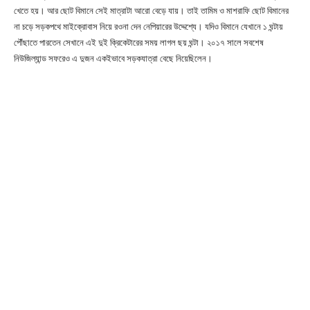
খেতে হয়। আর ছোট বিমানে সেই মাত্রাটা আরো বেড়ে যায়। তাই তামিম ও মাশরাফি ছোট বিমানের
না চড়ে সড়কপথে মাইক্রোবাস নিয়ে রওনা দেন নেপিয়ারের উদ্দেশ্যে। যদিও বিমানে যেখানে ১ ঘন্টায়
পৌঁছাতে পারতেন সেখানে এই দুই ক্রিকেটারের সময় লাগল ছয় ঘন্টা। ২০১৭ সালে সবশেষ
নিউজিল্যান্ড সফরেও এ দুজন একইভাবে সড়কযাত্রা বেছে নিয়েছিলেন।