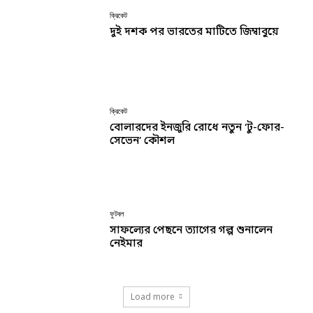
ক্রিকেট
দুই দশক পর ভারতের মাটিতে জিম্বাবুয়ে
ক্রিকেট
বোলারদের ইনজুরি রোধে নতুন ‘টু-ফোর-
সেভেন’ কৌশল
ফুটবল
সাফল্যের পেছনে ত্যাগের গল্প শুনালেন
নেইমার
Load more