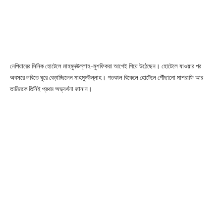
নেপিয়ারের সিনিক হোটেলে মাহমুদউল্লাহ-মুশফিকরা আগেই গিয়ে উঠেছেন। হোটেলে যাওয়ার পর
অবসরে লবিতে ঘুরে বেড়াচ্ছিলেন মাহমুদউল্লাহ। গতকাল বিকেলে হোটেলে পৌঁছানো মাশরাফি আর
তামিমকে তিনিই প্রথম অভ্যর্থনা জানান।