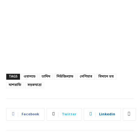
TAGS
ওয়ানডে
তামিম
নিউজিল্যান্ড
নেপিয়ার
বিমানে ভয়
মাশরাফি
সড়কযাত্রা
Facebook
Twitter
Linkedin