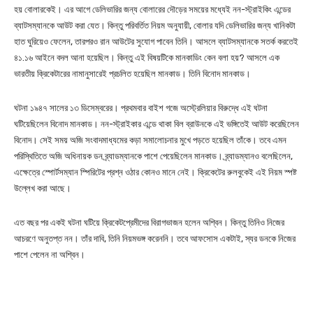
হয় বোলারকেই। এর আগে ডেলিভারির জন্য বোলারের দৌড়ের সময়ের মধ্যেই নন-স্ট্রাইকিং এন্ডের
ব্যাটসম্যানকে আউট করা যেত। কিন্তু পরিবর্তিত নিয়ম অনুযায়ী, বোলার যদি ডেলিভারির জন্য খানিকটা
হাত ঘুরিয়েও ফেলেন, তারপরও রান আউটের সুযোগ পাবেন তিনি। আসলে ব্যাটসম্যানকে সতর্ক করতেই
৪১.১৬ আইনে বদল আনা হয়েছিল। কিন্তু এই বিষয়টিকে মানকাডিং কেন বলা হয়? আসলে এক
ভারতীয় ক্রিকেটারের নামানুসারেই প্রচলিত হয়েছিল মানকাড। তিনি বিনোদ মানকাড।
ঘটনা ১৯৪৭ সালের ১৩ ডিসেম্বরের। প্রথমবার বাইশ গজে অস্ট্রেলিয়ার বিরুদ্ধে এই ঘটনা
ঘটিয়েছিলেন বিনোদ মানকাড। নন-স্ট্রাইকার এন্ডে থাকা বিল ব্রাউনকে এই ভঙ্গিতেই আউট করেছিলেন
বিনোদ। সেই সময় অজি সংবাদমাধ্যমের কড়া সমালোচনার মুখে পড়তে হয়েছিল তাঁকে। তবে এমন
পরিস্থিতিতে অজি অধিনায়ক ডন ব্র্যাডম্যানকে পাশে পেয়েছিলেন মানকাড। ব্র্যাডম্যানও বলেছিলেন,
এক্ষেত্রে স্পোর্টসম্যান স্পিরিটের প্রশ্ন ওঠার কোনও মানে নেই। ক্রিকেটের রুলবুকেই এই নিয়ম স্পষ্ট
উল্লেখ করা আছে।
এত বছর পর একই ঘটনা ঘটিয়ে ক্রিকেটপ্রেমীদের বিরাগভাজন হলেন অশ্বিন। কিন্তু তিনিও নিজের
আচরণে অনুতপ্ত নন। তাঁর দাবি, তিনি নিয়মভঙ্গ করেননি। তবে আফসোস একটাই, স্যর ডনকে নিজের
পাশে পেলেন না অশ্বিন।