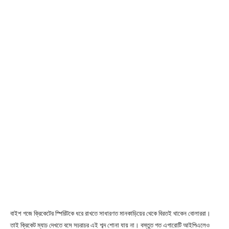
বাইশ গজে ক্রিকেটের স্পিরিটকে ধরে রাখতে সাধারণত মানকাড়িয়ের থেকে বিরতই থাকেন বোলাররা।
তাই ক্রিকেট ম্যাচ দেখতে বসে সচরাচর এই শব্দ শোনা যায় না। বস্তুত গত এগারোটি আইপিএলেও