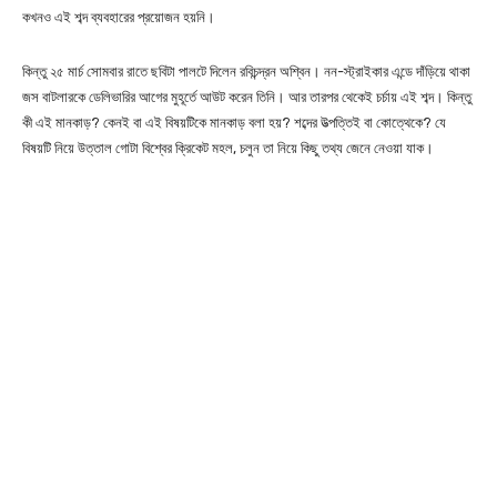
কখনও এই শব্দ ব্যবহারের প্রয়োজন হয়নি।
কিন্তু ২৫ মার্চ সোমবার রাতে ছবিটা পালটে দিলেন রবিচন্দ্রন অশ্বিন। নন-স্ট্রাইকার এন্ডে দাঁড়িয়ে থাকা
জস বাটলারকে ডেলিভারির আগের মুহূর্তে আউট করেন তিনি। আর তারপর থেকেই চর্চায় এই শব্দ। কিন্তু
কী এই মানকাড়? কেনই বা এই বিষয়টিকে মানকাড় বলা হয়? শব্দের উত্পত্তিই বা কোত্থেকে? যে
বিষয়টি নিয়ে উত্তাল গোটা বিশ্বের ক্রিকেট মহল, চলুন তা নিয়ে কিছু তথ্য জেনে নেওয়া যাক।