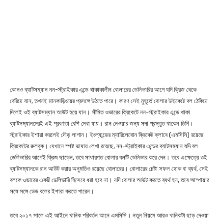
কোনও ব্যাটসম্যান নন-স্ট্রাইকার এন্ডে থাকাকালীন বোলারের ডেলিভারির আগে যদি ক্রিজ থেকে
বেরিয়ে যান, তখনই মানকাড়িংয়ের প্রসঙ্গে উঠতে পারে। কারণ সেই মুহূর্তে বোলার উইকেটে বল ঠেকিয়ে
দিলেই ওই ব্যাটসম্যান আউট হয়ে যান। সীমিত ওভারের ক্রিকেটে নন-স্ট্রাইকার এন্ডে থাকা
ব্যাটসম্যানদেরই এই প্রবণতা বেশি দেখা যায়। রান নেওয়ার জন্য সদা প্রস্তুত থাকেন তিনি।
স্ট্রাইকার ইশারা করলেই দৌড় লাগান। ইংল্যান্ডের ম্যারিলেবোন ক্রিকেট ক্লাবে (এমসিসি) রয়েছে
ক্রিকেটের রুলবুক। যেখানে স্পষ্ট ভাষায় লেখা রয়েছে, নন-স্ট্রাইকার এন্ডের ব্যাটসম্যান যদি বল
ডেলিভারির আগেই ক্রিজ ছাড়েন, তবে সাধারণত বোলার বলটি ডেলিভার করে দেন। তবে এক্ষেত্রে ওই
ব্যাটসম্যানকে রান আউট করার অনুমতিও রয়েছে বোলারের। বোলারের চেষ্টা সফল হোক বা ব্যর্থ, সেই
বলকে ওভারের একটি ডেলিভারি হিসেবে ধরা হবে না। যদি বোলার আউট করতে ব্যর্থ হন, তবে আম্পায়ার
সঙ্গে সঙ্গে ডেড বলের ইশারা করতে পারেন।
তবে ২০১৭ সালে এই আইনে খানিক পরিবর্তন আনে এমসিসি। নতুন নিয়মে আরও খানিকটা ছাড় দেওয়া