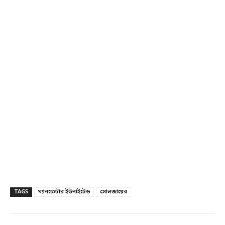
TAGS
ম্যানচেস্টার ইউনাইটেড
সোলজায়ের