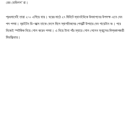
রেড ডেভিলস’ রা।
প্রধমার্ধেই তারা ২-০ এগিয়ে যায়। ঘরের মাঠে ২৭ মিনিটে ম্যানইউকে উদযাপনের উপলক্ষ এনে দেন
পল পগবা। ব্রাইটন ডি-বক্সে তাকে ফেলে দিলে স্বাগতিকদের পেনাল্টি উপহার দেন গায়েটান বং। পরে
নিজেই স্পটকিক নিয়ে গোল করেন পগবা। এ নিয়ে টানা পাঁচ ম্যাচে গোল পেলেন ফ্রান্সের বিশ্বকাপজয়ী
মিডফিল্ডার।