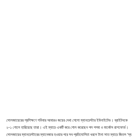
সোলজায়েরের প্রশিক্ষণে শনিবার আবারও জয়ের দেখা পেলো ম্যানচেস্টার ইউনাইটেড। ব্রাইটনকে
২-১ গোলে হারিয়েছে তারা। এই ম্যাচে একটি করে গোল করেছেন পল পগবা ও মার্কোস রাশফোর্ড।
সোলজায়ের ম্যানচেস্টারের ম্যানেজার হওয়ার পরে সব প্রতিযোগিতা ধরলে টানা সাত ম্যাচে জিতল ‘দ্য