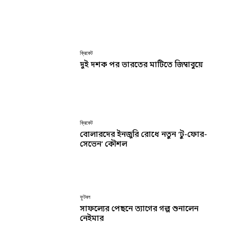
ক্রিকেট
দুই দশক পর ভারতের মাটিতে জিম্বাবুয়ে
ক্রিকেট
বোলারদের ইনজুরি রোধে নতুন ‘টু-ফোর-
সেভেন’ কৌশল
ফুটবল
সাফল্যের পেছনে ত্যাগের গল্প শুনালেন
নেইমার