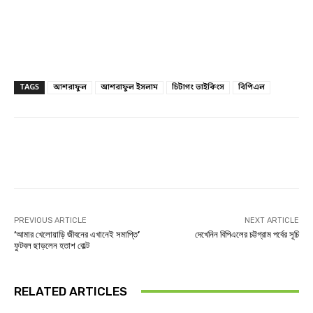
TAGS
আশরাফুল
আশরাফুল ইসলাম
চিটাগং ভাইকিংস
বিপিএল
Facebook
Twitter
Linkedin
PREVIOUS ARTICLE
NEXT ARTICLE
‘আমার খেলোয়াড়ি জীবনের এখানেই সমাপ্তি’
দেখেনিন বিপিএলের চট্টগ্রাম পর্বের সূচি
ফুটবল ছাড়লেন হতাশ বোল্ট
RELATED ARTICLES