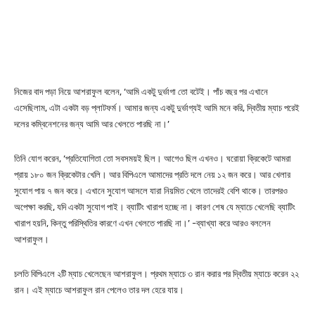
নিজের বাদ পড়া নিয়ে আশরাফুল বলেন, ‘আমি একটু দুর্ভাগা তো বটেই। পাঁচ বছর পর এখানে
এসেছিলাম, এটা একটা বড় প্লাটফর্ম। আমার জন্য একটু দুর্ভাগ্যই আমি মনে করি, দ্বিতীয় ম্যাচ পরেই
দলের কম্বিনেশনের জন্য আমি আর খেলতে পারছি না।’
তিনি যোগ করেন, ‘প্রতিযোগিতা তো সবসময়ই ছিল। আগেও ছিল এখনও। ঘরোয়া ক্রিকেটে আমরা
প্রায় ১৮০ জন ক্রিকেটার খেলি। আর বিপিএলে আমাদের প্রতি দলে নেয় ১২ জন করে। আর খেলার
সুযোগ পায় ৭ জন করে। এখানে সুযোগ আসলে যারা নিয়মিত খেলে তাদেরই বেশি থাকে। তারপরও
অপেক্ষা করছি, যদি একটা সুযোগ পাই। ব্যাটিং খারাপ হচ্ছে না। কারণ শেষ যে ম্যাচে খেলেছি ব্যাটিং
খারাপ হয়নি, কিন্তু পরিস্থিতির কারণে এখন খেলতে পারছি না।’ -ব্যাখ্যা করে আরও বললেন
আশরাফুল।
চলতি বিপিএলে ২টি ম্যাচ খেলেছেন আশরাফুল। প্রথম ম্যাচে ৩ রান করার পর দ্বিতীয় ম্যাচে করেন ২২
রান। এই ম্যাচে আশরাফুল রান পেলেও তার দল হেরে যায়।