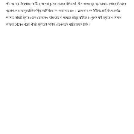
পাঁচ বছরের নিষেধাজ্ঞা কাটিয়ে আশরাফুলের সামনে বিপিএলই ছিল একমাত্র বড় আসর যেখানে নিজেকে
প্রমাণ করে আন্তর্জাতিক ক্রিকেটে নিজেকে ফেরানোর মঞ্চ। তবে তার দল চিটাগং ভাইকিংস চলতি
আসরে সাতটি ম্যাচ খেলে ফেললেও তার জায়গা হয়েছে মাত্র দুটিতে। প্রথম দুই ম্যাচে একাদশে
জায়গা পেলেও পরের পাঁচটি ম্যাচেই সাইড বেঞ্চে বসে কাটিয়েছেন তিনি।