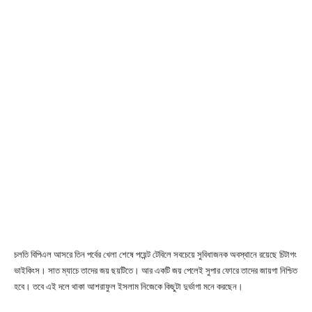
চলতি বিপিএল আসরে তিন পর্বের খেলা শেষে পয়েন্ট টেবিলে সবচেয়ে সুবিধাজনক অবস্থানে রয়েছে চিটাগং
ভাইকিংস। সাত ম্যাচে তাদের জয় ছয়টিতে। আর একটি জয় পেলেই সুপার ফোরে তাদের জায়গা নিশ্চিত
হবে। তবে এই দলে থাকা আশরাফুল ইসলাম নিজেকে কিছুটা দুর্ভাগা মনে করছেন।