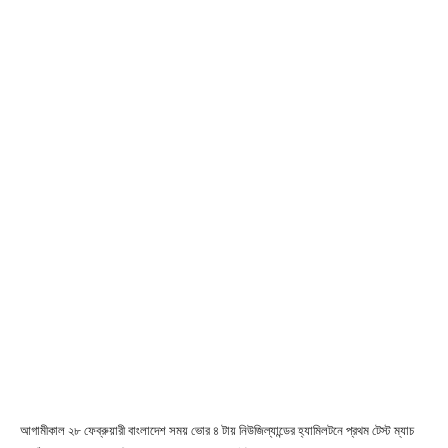
আগামীকাল ২৮ ফেব্রুয়ারী বাংলাদেশ সময় ভোর ৪ টায় নিউজিল্যান্ডের হ্যামিলটনে প্রথম টেস্ট ম্যাচ