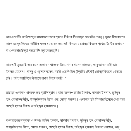
আর এমনটিই জানিয়েছেন বাংলাদেশ দলের প্রধান নির্বাচক মিনহাজুল আবেদীন নান্নু। মূলত বিশ্বকাপের
আগে মোস্তাফিজের শারীরিক ধকল যাতে কম হয় সেই বিবেচনায় মোস্তাফিজকে প্রথম টেস্টের একাদশে
না খেলানোর চিন্তা করছে টিম ম্যানেজম্যান্ট।
আর তাই মুস্তাফিজের বদলে একাদশে থাকবেন তিন পেসার খালেদ আহমেদ, আবু জায়েদ রাহি আর
ইবাদত হোসেন। নান্নু এ প্রসঙ্গে বলেন, ‘আমি ওয়েলিংটনে (দ্বিতীয় টেস্টে) মোস্তাফিজকে খেলাতে
চাই। তাই হ্যামিল্টনে বিশ্রামে রাখার চিন্তা করছি।’
তাছাড়া একাদশে থাকবেন ছয় ব্যাটসম্যান। তারা হলেন- তামিম ইকবাল, সাদমান ইসলাম, মুমিনুল
হক, মোহাম্মদ মিঠুন, মাহমুদউল্লাহ রিয়াদ এবং সৌম্য সরকার। একাদশে দুই স্পিনার হিসেবে দেখা যাবে
মেহেদী হাসান মিরাজ ও তাইজুল ইসলামকে।
বাংলাদেশের সম্ভাব্য একাদশঃ তামিম ইকবাল, সাদমান ইসলাম, মুমিনুল হক, মোহাম্মদ মিঠুন,
মাহমুদউল্লাহ রিয়াদ, সৌম্য সরকার, মেহেদী হাসান মিরাজ, তাইজুল ইসলাম, ইবাদত হোসেন, আবু