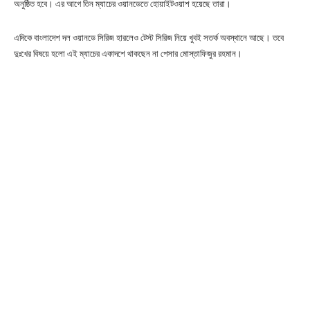
অনুষ্ঠিত হবে। এর আগে তিন ম্যাচের ওয়ানডেতে হোয়াইটওয়াশ হয়েছে তারা।
এদিকে বাংলাদেশ দল ওয়ানডে সিরিজ হারলেও টেস্ট সিরিজ নিয়ে খুবই সতর্ক অবস্থানে আছে। তবে
দুঃখের বিষয়ে হলো এই ম্যাচের একাদশে থাকছেন না পেসার মোস্তাফিজুর রহমান।