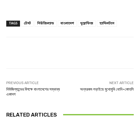
TAGS
টেস্ট
নিউজিল্যান্ড
বাংলাদেশ
মুস্তাফিজ
হ্যামিলটনে
Facebook
Twitter
Linkedin
PREVIOUS ARTICLE
NEXT ARTICLE
নিউজিল্যান্ডের বিপক্ষে বাংলাদেশের সম্ভাব্য
অন্যরকম লড়াইয়ে মুখোমুখি ধোনি-কোহলি
একাদশ
RELATED ARTICLES