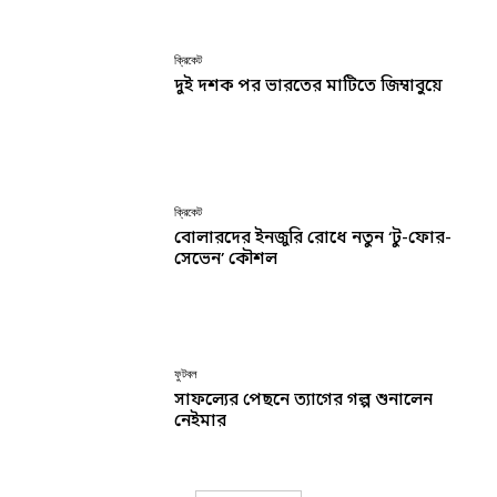
ক্রিকেট
দুই দশক পর ভারতের মাটিতে জিম্বাবুয়ে
ক্রিকেট
বোলারদের ইনজুরি রোধে নতুন ‘টু-ফোর-
সেভেন’ কৌশল
ফুটবল
সাফল্যের পেছনে ত্যাগের গল্প শুনালেন
নেইমার