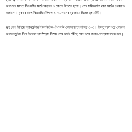
অ্যাওয়ে ম্যাচে পিএসজির মাঠে অন্তত ৩ গোলে জিততে হলো। শেষ সমীকরণটা তারা মাঠের খেলায়ও
দেখালো। বুধবার রাতে পিএসজির বিপক্ষে ১-৩ গোলের ব্যবধানে জিতল ম্যানইউ।
দুই লেগ মিলিয়ে ম্যানচেষ্টার ইউনাইটেড-পিএসজি স্কোরলাইন দাঁড়ায় ৩-৩। কিন্তু অ্যাওয়ে গোলের
অ্যাডভান্টেজ নিয়ে উয়েফা চ্যাম্পিয়ন্স লিগের শেষ আটে পৌঁছে গেল ওলে গানার সোল্কজায়ারের দল।