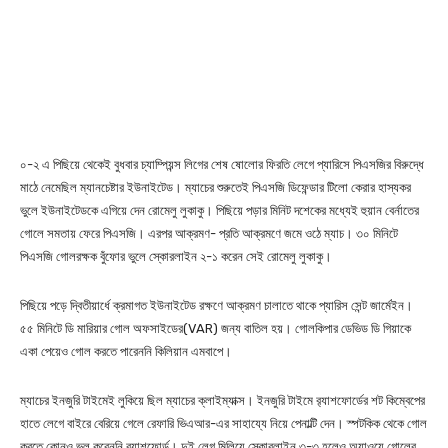
০-২ এ পিছিয়ে থেকেই বুধবার চ্যাম্পিয়ন্স লিগের শেষ ষোলোর ফিরতি লেগে প্যারিসে পিএসজির বিরুদ্ধে
মাঠে নেমেছিল ম্যানচেষ্টার ইউনাইটেড। ম্যাচের শুরুতেই পিএসজি ডিফেন্ডার টিলো কেরার হাস্যকর
ভুলে ইউনাইটেডকে এগিয়ে দেন রোমেলু লুকাকু। পিছিয়ে পড়ার মিনিট দশেকের মধ্যেই হুয়ান বের্নাতের
গোলে সমতায় ফেরে পিএসজি। এরপর আক্রমণ- প্রতি আক্রমণে জমে ওঠে ম্যাচ। ৩০ মিনিটে
পিএসজি গোলরক্ষক বুঁফোর ভুলে স্কোরলাইন ২-১ করেন সেই রোমেলু লুকাকু।
পিছিয়ে পড়ে দ্বিতীয়ার্ধে ক্রমাগত ইউনাইটেড রক্ষণে আক্রমণ চালাতে থাকে প্যারিস সেন্ট জার্মেইন।
৫৫ মিনিটে ডি মারিয়ার গোল অফসাইডের(VAR) জন্য বাতিল হয়। গোলকিপার ডেভিড ডি গিয়াকে
একা পেয়েও গোল করতে পারেননি কিলিয়ান এমবাপে।
ম্যাচের ইনজুরি টাইমেই লুকিয়ে ছিল ম্যাচের ক্লাইম্যাক্স। ইনজুরি টাইমে র‌্যাশফোর্ডের শট কিম্বেপের
হাতে লেগে বাইরে বেরিয়ে গেলে রেফারি ভিএআর-এর সাহায্যে নিয়ে পেনাল্টি দেন। স্পটকিক থেকে গোল
করতে কোনও ভুল করেননি র‌্যাশফোর্ড। দুই লেগ মিলিয়ে স্কোরলাইন ৩-৩ হলেও অ্যাওয়ে গোলের