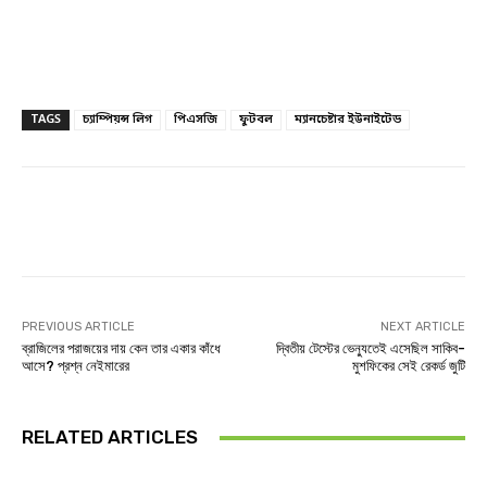
TAGS
চ্যাম্পিয়ন্স লিগ
পিএসজি
ফুটবল
ম্যানচেষ্টার ইউনাইটেড
Facebook
Twitter
Linkedin
PREVIOUS ARTICLE
NEXT ARTICLE
ব্রাজিলের পরাজয়ের দায় কেন তার একার কাঁধে
দ্বিতীয় টেস্টের ভেন্যুতেই এসেছিল সাকিব-
আসে? প্রশ্ন নেইমারের
মুশফিকের সেই রেকর্ড জুটি
RELATED ARTICLES