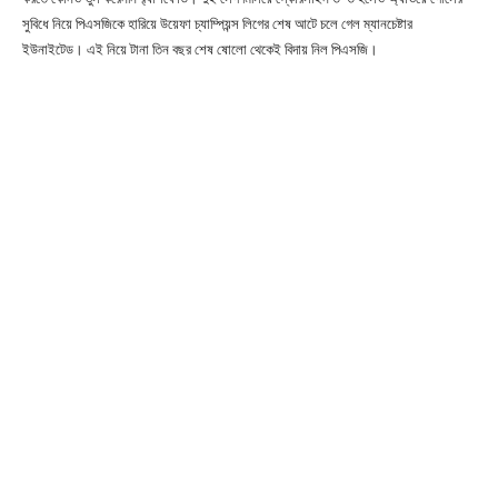
সুবিধে নিয়ে পিএসজিকে হারিয়ে উয়েফা চ্যাম্পিয়ন্স লিগের শেষ আটে চলে গেল ম্যানচেষ্টার
ইউনাইটেড। এই নিয়ে টানা তিন বছর শেষ ষোলো থেকেই বিদায় নিল পিএসজি।