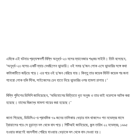
এদিকে এই ঘটনার প্রত্যক্ষদর্শী দিল্লি অনূর্ধ্ব-২৩ দলের ম্যানেজার শঙ্কর সাইনি। তিনি বলেছেন,
‘অনূর্ধ্ব-২৩ দলের একটি ম্যাচ দেখছিলেন ভান্ডারি। ওই সময় দু’জন লোক এসে ভান্ডারির সঙ্গে কথা
কাটাকাটিতে জড়িয়ে পড়ে। এর পরে ওই দু’জন বেরিয়ে যায়। কিন্তু তার কয়েক মিনিট কয়েক পর জনা
পনেরো লোক হকি স্টিক, সাইকেলের চেন হাতে নিয়ে ভান্ডারির ওপর হামলা চালায়।’
দিল্লি পুলিশের ডিসিপি জানিয়েছেন, ‘অভিযোগের ভিত্তিতে ধৃত অনুজ ও তার ভাই নরেশকে আটক করা
হয়েছে। তাদের বিরুদ্ধে মামলা দায়ের করা হয়েছে।’
জানা গিয়েছে, ডিডিসিএ-র প্রাথমিক ৭৯ জনের তালিকায় ধেড়ার নাম থাকলেও গত নভেম্বর মাসে
ট্রায়ালের পরে সে চূড়ান্ত দল থেকে বাদ পড়ে। পিটিআই জানিয়েছে, জন্ম তারিখ ২২ নভেম্বর, ১৯৯৫
হওয়ার কারণেই বয়সসীমা পেরিয়ে যাওয়ায় ধেড়াকে দল থেকে বাদ দেওয়া হয়।