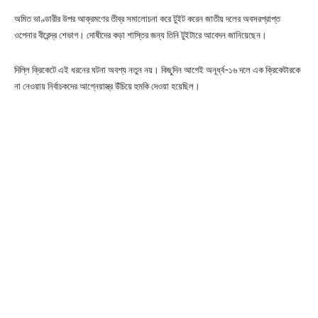
অমিত ভাণ্ডারীর উপর আক্রমণের তীব্র সমালোচনা করে টুইট করেন জাতীয় দলের অবসরপ্রাপ্ত
ওপেনার বীরেন্দ্র শেভাগ। দোষীদের কড়া শাস্তির জন্য তিনি টুইটারে আবেদন জানিয়েছেন।
দিল্লি ক্রিকেটে এই ধরনের ঘটনা অবশ্য নতুন নয়। কিছুদিন আগেই অনূর্ধ্ব-১৬ দলে এক ক্রিকেটারকে
না নেওয়ায় নির্বাচকদের আগ্নেয়াস্ত্র উঁচিয়ে হুমকি দেওয়া হয়েছিল।