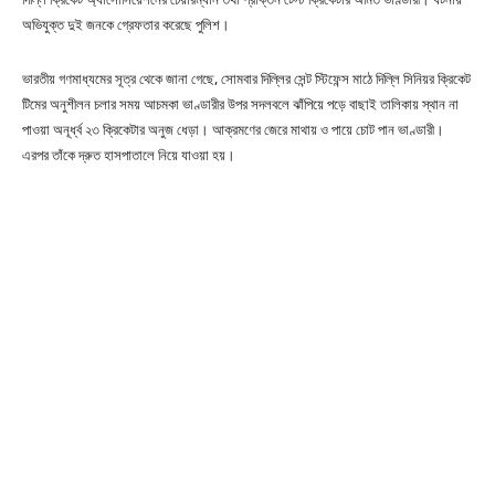
অভিযুক্ত দুই জনকে গ্রেফতার করেছে পুলিশ।
ভারতীয় গণমাধ্যমের সূত্র থেকে জানা গেছে, সোমবার দিল্লির সেন্ট স্টিফেন্স মাঠে দিল্লি সিনিয়র ক্রিকেট
টিমের অনুশীলন চলার সময় আচমকা ভাণ্ডারীর উপর সদলবলে ঝাঁপিয়ে পড়ে বাছাই তালিকায় স্থান না
পাওয়া অনূর্ধ্ব ২৩ ক্রিকেটার অনুজ ধেড়া। আক্রমণের জেরে মাথায় ও পায়ে চোট পান ভাণ্ডারী।
এরপর তাঁকে দ্রুত হাসপাতালে নিয়ে যাওয়া হয়।