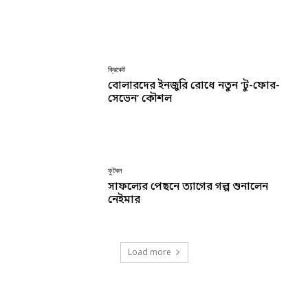
ক্রিকেট
বোলারদের ইনজুরি রোধে নতুন ‘টু-ফোর-
সেভেন’ কৌশল
ফুটবল
সাফল্যের পেছনে ত্যাগের গল্প শুনালেন
নেইমার
Load more