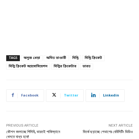
TAGS
অনুজ ধেড়া
অমিত ভাণ্ডারী
দিল্লি
দিল্লি ক্রিকেট
দিল্লি ক্রিকেট অ্যাসোসিয়েশন
দিল্লির ক্রিকেটার
ভারত
Facebook
Twitter
Linkedin
PREVIOUS ARTICLE
NEXT ARTICLE
কৌশল বদলাচ্ছে পিসিবি, ভারতই পাকিস্তানে
বিতর্ক ছড়াচ্ছে শেভাগের বেবিসিটিং ভিডিও
খেলতে বাধ্য হবে!