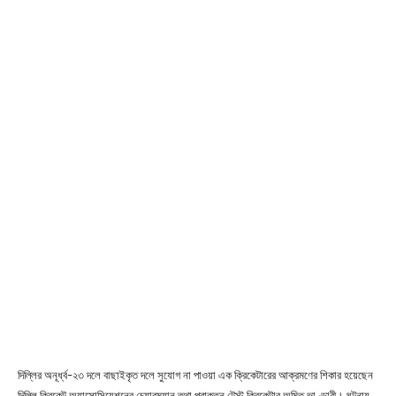
দিল্লির অনূর্ধ্ব-২৩ দলে বাছাইকৃত দলে সুযোগ না পাওয়া এক ক্রিকেটারের আক্রমণের শিকার হয়েছেন
দিল্লি ক্রিকেট অ্যাসোসিয়েশনের চেয়ারম্যান তথা প্রাক্তন টেস্ট ক্রিকেটার অমিত ভাণ্ডারী। ঘটনায়