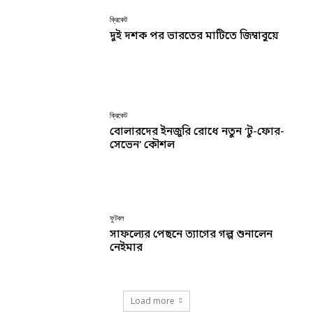
ক্রিকেট
দুই দশক পর ভারতের মাটিতে জিম্বাবুয়ে
ক্রিকেট
বোলারদের ইনজুরি রোধে নতুন ‘টু-ফোর-
সেভেন’ কৌশল
ফুটবল
সাফল্যের পেছনে ত্যাগের গল্প শুনালেন
নেইমার
Load more