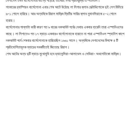
লেগানেস তখন বার্সেলোনার ভাগ্যে পড়েছে তাদেরই নগর প্রতিদ্বন্দ্বী এস্পানিওল।
গতবারের চ্যাম্পিয়ন বার্সেলোনা এবার শেষ আটে উঠেছে লা লিগার ক্লাব সেল্টাভিগোকে দুই লেগ মিলিয়ে
৬-১ গোলে হারিয়ে। আর অন্যদিকে রিয়াল মাদ্রিদ দ্বিতীয় সারির ক্লাব নুমানসিয়াকে ৫-২ গোলে
হারায়।
বার্সেলোনার পাল্লাটা ভারী কারণ গত ৯ বারের নকআউট পর্বের দেখায় একবার হারেনি তারা এস্পানিওলের
কাছে। লা লিগাতেও গত ১৭ ম্যাচে একবারও বার্সেলোনাকে হারাতে না পারা এস্পানিওল স্প্যানিশ কাপে
নকআউট পর্বে শেষবার বার্সেলোনাকে হারিয়েছিল ১৯৬১ সালে। অন্যদিকে লেগানেসের বিপক্ষে ৪ টি
প্রতিযোগিতামূলক ম্যাচের সবকটিতেই জিতেছে রিয়াল।
শেষ আটের অন্য দুটি ম্যাচে মুখোমুখি হবে ভ্যালেন্সিয়া-আলাভেস ও সেভিয়া- অথলেতিকো মাদ্রিদ।