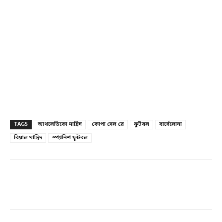
TAGS
আথলেতিকো মাদ্রিদ
কোপা দেল রে
ফুটবল
বার্সেলোনা
রিয়াল মাদ্রিদ
স্প্যানিশ ফুটবল
Facebook
Twitter
Linkedin