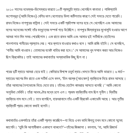
২০১০ সালের নভেম্বর-ডিসেম্বরে ভারতে ১০টি প্রস্তুতি ম্যাচ খেলেছিল কানাডা। পাকিস্তানি
বংশোদ্ভূত (আমি নিজেও) বেশির ভাগ খেলোয়াড় ভিসা জটিলতার কারণে সেই সফরে যেতে পারেনি।
রাঘব নিজেও নাগপুরের বাসিন্দা। সেই সফরে একটি প্রতিপক্ষ দলের হয়ে সে খেলেছিল এবং আমাদের
দলের অনেকের সঙ্গেই তাঁর বন্ধুত্বের সম্পর্ক গড়ে উঠেছিল। নাগপুরে জিম্বাবুয়ের মুখোমুখি হওয়ার আগে
আমরা সাত দিন সময় পেয়েছিলাম। এক রাতে রাঘব আমি এবং আমার দুই সতীর্থকে হোটেলের
পানশালায় পানীয়ের প্রস্তাব দেয়। পরে ক্লাবে যাওয়ার কথাও বলে। আমি রাজি হইনি। সে বলেছিল,
‘পানীয় আমি খাওয়াব। তোমাদের যথেষ্ট খাতির করা হবে।’ সে আমাদের খুব সম্মান করত আর নিজেও
ছিল ক্রিকেটার। তাই আমাদের কথাবার্তায় অস্বাভাবিক কিছু ছিল না।
পরের দুটি ম্যাচে আমরা হেরে যাই। কেনিয়ার বিপক্ষে চতুর্থ ম্যাচ খেলতে ফিরে আসি ভারতে। ৬ মার্চ—
ম্যাচের আগের দিন রাতে এক সতীর্থ এসে বলল, ‘তিন বয়স্ক (আংকেল) ব্যক্তিকে নিয়ে রাঘব আসছে।
তাঁরা আমাদের নৈশভোজে নিয়ে যেতে চায়। তাঁদের হোটেল কামরায় আসতে বলেছি।’ আমি কোনো
অসুবিধা দেখিনি। তাঁরা আধঘণ্টার মধ্যে চলে এল। প্রথম ব্যক্তিটির নাম ছিল সুনীল। দ্বিতীয়
ব্যক্তির নাম মনে নেই। তবে বলেছিল, হায়দরাবাদে তাঁর একটি ক্রিকেট একাডেমি আছে। আর তৃতীয়
ব্যক্তিটি প্রায় কোনো কথাই বলেনি।
কথাবার্তার একপর্যায়ে তাঁরা একটি প্রশ্ন করেছিল—যা নিয়ে এখন ভাবি কিন্তু তখন মনে কোনো সন্দেহ
জাগেনি। ‘তুমি কি আগামীকাল একাদশে থাকবে?’—তাঁদের জিজ্ঞাসা। বললাম, ‘না, আমি রিজার্ভ