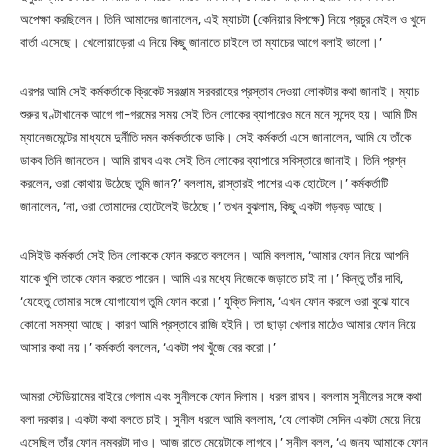
অপেক্ষা করছিলেন। তিনি আমাদের জানালেন, এই ম্যাচটা (কেনিয়ার বিপক্ষে) নিয়ে প্রচুর মেইল ও খুদে
বার্তা এসেছে। খেলোয়াড়েরা এ নিয়ে কিছু জানাতে চাইলে তা ম্যাচের আগে বলাই ভালো।’
এরপর আমি সেই কর্মকর্তাকে ক্রিকেট সরঞ্জাম সরবরাহের প্রস্তাব দেওয়া লোকটার কথা জানাই। ম্যাচ
শুরুর ঘণ্টাখানেক আগে গা-গরমের সময় সেই তিন লোকের ব্যাপারেও মনে মনে সন্দেহ হয়। আমি টিম
ম্যানেজমেন্টের মাধ্যমে দুর্নীতি দমন কর্মকর্তাকে ডাকি। সেই কর্মকর্তা এসে জানালেন, আমি যে তাঁকে
ডাকব তিনি জানতেন। আমি রাঘব এবং সেই তিন লোকের ব্যাপারে সবিস্তারে জানাই। তিনি প্রশ্ন
করলেন, ওরা কোথায় উঠেছে তুমি জান?’ বললাম, রাস্তারই পাশের এক হোটেলে।’ কর্মকর্তাটি
জানালেন, ‘না, ওরা তোমাদের হোটেলেই উঠেছে।’ তখন বুঝলাম, কিছু একটা গড়বড় আছে।
এসিইউ কর্মকর্তা সেই তিন লোককে ফোন করতে বললেন। আমি বললাম, ‘আমার ফোন নিয়ে আপনি
যাকে খুশি তাকে ফোন করতে পারেন। আমি এর মধ্যে নিজেকে জড়াতে চাই না।’ কিন্তু তাঁর দাবি,
‘যেহেতু তোমার সঙ্গে যোগাযোগ তুমি ফোন করো।’ যুক্তি দিলাম, ‘এখন ফোন করলে ওরা বুঝে যাবে
কোনো সমস্যা আছে। কারণ আমি প্রস্তাবে রাজি হইনি। তা ছাড়া খেলার মাঠেও আমার ফোন নিয়ে
আসার কথা নয়।’ কর্মকর্তা বললেন, ‘একটা পথ খুঁজে বের করো।’
আমরা স্টেডিয়ামের বাইরে গেলাম এবং সুনীলকে ফোন দিলাম। ধরল রাঘব। বললাম সুনীলের সঙ্গে কথা
বলা দরকার। একটা কথা বলতে চাই। সুনীল ধরলে আমি বললাম, ‘যে লোকটা সেদিন একটা মেয়ে নিয়ে
এসেছিল তাঁর ফোন নম্বরটা দাও। আজ রাতে মেয়েটাকে লাগবে।’ সুনীল বলল, ‘এ জন্য আমাকে ফোন