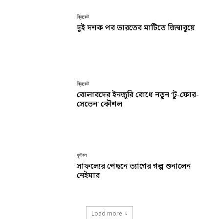
ক্রিকেট
দুই দশক পর ভারতের মাটিতে জিম্বাবুয়ে
ক্রিকেট
বোলারদের ইনজুরি রোধে নতুন ‘টু-ফোর-
সেভেন’ কৌশল
ফুটবল
সাফল্যের পেছনে ত্যাগের গল্প শুনালেন
নেইমার
Load more