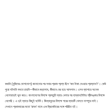
কথাটা (বুকিদের যোগাযোগ) জানানোর পর সবার প্রথম প্রশ্ন ছিল ‘কত টাকা দেওয়ার প্রস্তাব?’। কেউ
পুরো ঘটনাটা শুনতে চায়নি—কীভাবে জড়ালাম, কীভাবে বের হয়ে আসলাম। এসব ব্যাপারে অনেক
খেলোয়াড়ই ভুল করে। বাংলাদেশের বিপক্ষে প্রস্তুতি ম্যাচ খেলার পর হাম্বানটোটায় শ্রীলঙ্কার বিপক্ষে
খেলেছি। এ দুই ম্যাচে কিছুই ঘটেনি। জিম্বাবুয়ের বিপক্ষে পরের ম্যাচটি খেলতে নাগপুরে যাই।
সেখানে প্রথমবারের মতো ‘রাঘব’ নামে এক ক্রিকেটারের সঙ্গে পরিচিত হই।