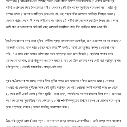
খেলোয়াড়। অধিনায়ক চোট পেলেই কেবল খেলব কারণ আমিও উইকেটরক্ষক।’ এরপর আমরা দুই
সতীর্থ ও রাঘবকে নিয়ে নৈশভোজে যাই। সেখানে সেই তিন বয়স্ক ব্যক্তির সঙ্গে দেখা হয়। তাঁরা খুব
সমাদর করেন। আমরাও হাসিমুখে বুঝে নেই যে, এই শহরে তাঁরা আমাদের আতিথ্য দিচ্ছেন কেবল।
সেখানে প্রায় দেড় ঘণ্টা সময় কাটানোর পর আমার দুই সতীর্থ রাঘবের সঙ্গে হোটেলে ফিরে যায়। আর
আমি পান খাওয়ার জন্য দেরি করি তাই আরেকটি ট্যাক্সিতে সেই তিন ব্যক্তির সঙ্গে রওনা দিই।
ট্যাক্সিতে আসার সময় তারা ঘুরিয়ে-পেঁচিয়ে প্রশ্ন করে জানতে চেয়েছিল, কাল একাদশে কে কে থাকছে?
অনেকটা এভাবে, ‘কাল কারা খেলবে বলে ভাবছ?’ বলেছি, ‘আমি তো জুনিয়র সদস্য। কোনো ধারণা
নেই।’ এ সময় তারা আমার কাঁধে হাত রেখে আশ্বস্ত করল দলে ফিরবই। হোটেলে ফেরার সময়
লোকগুলো জানাল, তারা কিছুক্ষণ পর ফোন করবে। আর হোটেলে ঢোকার সময় কোট পরা ব্যক্তি আমার
ছবি তুলেছে। ভেবেছি সাংবাদিক গোছের কেউ হবে।
প্রায় ঘণ্টাখানেক পর সাড়ে দশটার দিকে সুনীল ফোন করে আমাকে লবিতে আসতে বলল। সেখানে
যাওয়ার পর দেখলাম সুনীলের সঙ্গে সেই তৃতীয় ব্যক্তি (যে প্রায় কোনো কথাই বলেনি) আর ১৮ থেকে
২১ বছর বয়সী একটি মেয়ে। ভীষণ সুন্দরী। তারা বলল, ‘মেয়েটাকে তোমার কামরায় নিয়ে যাও। কালকের
পর যখন তোমরা মুম্বাইয়ে যাবে খেলতে (১৩ মার্চ—নিউজিল্যান্ডের বিপক্ষে) তখন সে তোমার সঙ্গে প্রায়
পুরো সপ্তাহই থাকবে। আমরা সবকিছু দেখাশোনা করব।’
ঠিক সেই মুহূর্তে আমার টনক নড়ল। তাদের সঙ্গে মাত্র কয়েক ঘণ্টার পরিচয়। এরই মধ্যে তারা আমাকে