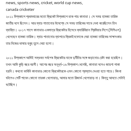
২০১১ বিশ্বকাপে প্রথমবারের মতো ক্রিকেট বিশ্বকাপে ডাক পায় কানাডা। সে সময় হামজা তারিক
জাতীয় দলে ছিলেন। আর ম্যাচ পাতানোর উদেশ্যে সে সময় তারিকের সাথে দেখা করেছিলেন তিন
ব্যাক্তি। ২০১৭ সালে কানাডার একমাত্র ক্রিকেটার হিসেবে ক্যারিবিয়ান প্রিমিয়ার লিগে (সিপিএল)
খেলেছেন হামজা তারিক। ম্যাচ পাতানোর ব্যাপারে ক্রিকইনফোকে দেয়া হামজা তারিকের সাক্ষাৎকার
তার নিজের ভাষায় হুবুহু তুলে দেয়া হলো।
২০১১ বিশ্বকাপে আমিই সম্ভবত সর্বশেষ ক্রিকেটার যাকে দুর্নীতির সঙ্গে জড়ানোর চেষ্টা করা হয়েছিল।
তখন আমি কুড়ি বছর বয়সী। আগের বছর অনূর্ধ্ব-১৯ বিশ্বকাপ খেলেছি, কানাডা দলেও জায়গা পাকা
হয়নি। কখনো ভাবিনি কানাডার কোনো ক্রিকেটারকে এমন কোনো প্রস্তাব দেওয়া হতে পারে। কিংবা
ঘটলেও সেটি পাবেন কোনো তারকা খেলোয়াড়, আমার মতো রিজার্ভ খেলোয়াড় না। কিন্তু আদতে সেটাই
ঘটেছিল।