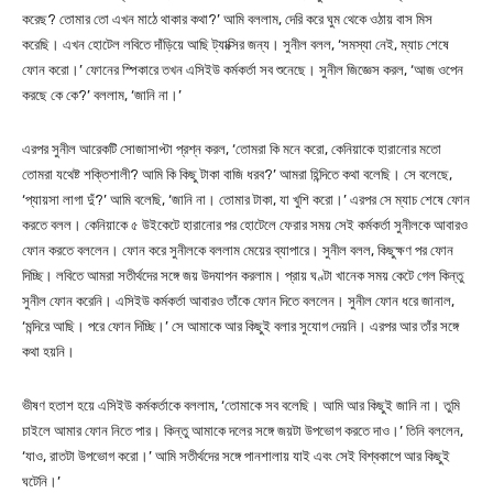
করেছ? তোমার তো এখন মাঠে থাকার কথা?’ আমি বললাম, দেরি করে ঘুম থেকে ওঠায় বাস মিস
করেছি। এখন হোটেল লবিতে দাঁড়িয়ে আছি ট্যাক্সির জন্য। সুনীল বলল, ‘সমস্যা নেই, ম্যাচ শেষে
ফোন করো।’ ফোনের স্পিকারে তখন এসিইউ কর্মকর্তা সব শুনেছে। সুনীল জিজ্ঞেস করল, ‘আজ ওপেন
করছে কে কে?’ বললাম, ‘জানি না।’
এরপর সুনীল আরেকটি সোজাসাপ্টা প্রশ্ন করল, ‘তোমরা কি মনে করো, কেনিয়াকে হারানোর মতো
তোমরা যথেষ্ট শক্তিশালী? আমি কি কিছু টাকা বাজি ধরব?’ আমরা হিন্দিতে কথা বলেছি। সে বলেছে,
‘প্যায়সা লাগা দুঁ?’ আমি বলেছি, ‘জানি না। তোমার টাকা, যা খুশি করো।’ এরপর সে ম্যাচ শেষে ফোন
করতে বলল। কেনিয়াকে ৫ উইকেটে হারানোর পর হোটেলে ফেরার সময় সেই কর্মকর্তা সুনীলকে আবারও
ফোন করতে বললেন। ফোন করে সুনীলকে বললাম মেয়ের ব্যাপারে। সুনীল বলল, কিছুক্ষণ পর ফোন
দিচ্ছি। লবিতে আমরা সতীর্থদের সঙ্গে জয় উদযাপন করলাম। প্রায় ঘণ্টা খানেক সময় কেটে গেল কিন্তু
সুনীল ফোন করেনি। এসিইউ কর্মকর্তা আবারও তাঁকে ফোন দিতে বললেন। সুনীল ফোন ধরে জানাল,
‘মন্দিরে আছি। পরে ফোন দিচ্ছি।’ সে আমাকে আর কিছুই বলার সুযোগ দেয়নি। এরপর আর তাঁর সঙ্গে
কথা হয়নি।
ভীষণ হতাশ হয়ে এসিইউ কর্মকর্তাকে বললাম, ‘তোমাকে সব বলেছি। আমি আর কিছুই জানি না। তুমি
চাইলে আমার ফোন নিতে পার। কিন্তু আমাকে দলের সঙ্গে জয়টা উপভোগ করতে দাও।’ তিনি বললেন,
‘যাও, রাতটা উপভোগ করো।’ আমি সতীর্থদের সঙ্গে পানশালায় যাই এবং সেই বিশ্বকাপে আর কিছুই
ঘটেনি।’