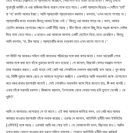
মেয়ে সাধছে! ট্যাক্সিতে যে প্রশ্নগুলো করেছিল, সেগুলোও ঘাই মারল মনের মধ্যে। কিন্তু তখনো
পুরোপুরি ভাবিনি যে ওরা বাজিকর কিংবা খারাপ লোক হতে পারে। একটা প্রস্তাব দিয়েছে—সেটিতে ‘হ্যাঁ’
বা ‘না’ বলাটা আমার ইচ্ছা। আমি প্রস্তাবটা প্রত্যাখ্যান করলাম। বললাম, ‘এসব ভালো লাগছে না।
প্রস্তাবটির জন্য ধন্যবাদ কিন্তু আমার ইচ্ছে নেই।’ কিন্তু ওরা দমবার পাত্র নয়। বলল, আমার
হোটেল কামরার ফ্লোরের পেছনে একটি সিঁড়ি আছে। ভীত কিংবা কোনো কিছু নিয়ে শঙ্কা জাগলে সেদিক
দিয়ে নামা যেতে পারে। এ ছাড়াও ওরা আমাকে আলাদা একটি হোটেলে নিয়ে যেতে চেয়েছিল। কিন্তু
আমি বললাম, ‘না, ঠিক আছে। প্রস্তাবটির জন্য ধন্যবাদ তবে এসব ভালো লাগে না।’
দশ মিনিট পর আবারও লবিতে নামি কানাডায় পরিবারের সঙ্গে কথা বলার জন্য। তখন আরেকটি লোক
আমার সঙ্গে কথা বলে যাঁকে ধুরন্ধর বলেই মনে হয়েছে। সে জানাল, ক্রিকেট খেলার সরঞ্জাম লাগলে
তারা সরবরাহ করবে। এরই মধ্যে সেই কোট পরা লোকটাকে দেখলাম কাছাকাছি বসে আছে। খুব কাছে
নয়, নির্দিষ্ট দূরত্ব বজায় রেখে সে আমাকে অনুসরণ করছিল। একপর্যায়ে আমি অভ্যর্থনা কক্ষে যোগাযোগ
করে নজর রাখার ব্যাপারটা জানাই। সেই লোকটাও অভ্যর্থনা কক্ষে গিয়ে জানতে চায়, কী কথা বলেছি।
এবার তাঁকে সরাসরি ধরলাম। জিজ্ঞাসা করলাম, ‘নৈশভোজ থেকে ফেরার সময় ছবি তুলতে দেখেছি। কে
তুমি?’
আমি যে কানাডার খেলোয়াড় সে তা জানে। এই কথা আমাকে জানিয়ে বলল, এত দেরি করে আমার
কামরায় যাওয়ার ব্যাপারটা তাঁকে অবাক করেছে। এরপর সে জানাল, আইসিসি দুর্নীতি দমন ইউনিটের
(এসিইউ) সঙ্গে আছে। এরপরই আমি ভয় পেয়ে যাই। সে সোজাসাপ্টা বলল, বিছানায় যাও। পরদিন
দুপুরে ম্যাচ খেলতে যাওয়ার বাস ধরতে লবিতে নামলাম। সেখানে আইসিসি দুর্নীতি দমন কর্মকর্তা