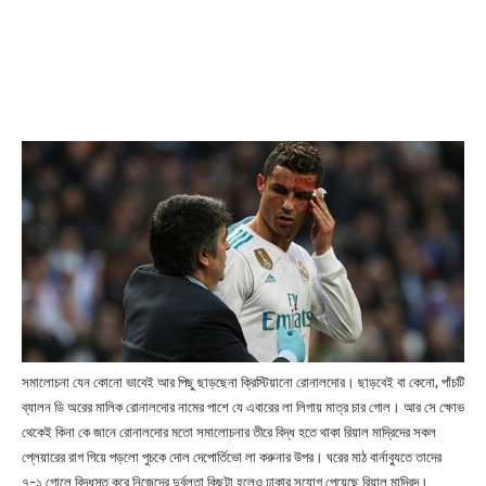
সমালোচনা যেন কোনো ভাবেই আর পিছু ছাড়ছেনা ক্রিস্টিয়ানো রোনালদোর। ছাড়বেই বা কেনো, পাঁচটি
ব্যালন ডি অরের মালিক রোনালদোর নামের পাশে যে এবারের লা লিগায় মাত্র চার গোল। আর সে ক্ষোভ
থেকেই কিনা কে জানে রোনালদোর মতো সমালোচনার তীরে বিদ্ধ হতে থাকা রিয়াল মাদ্রিদের সকল
প্লেয়ারের রাগ গিয়ে পড়লো পুচকে দোল দেপোর্তিভো লা করুনার উপর। ঘরের মাঠ বার্নাব্যুতে তাদের
৭-১ গোলে বিদ্ধস্ত করে নিজেদের দুর্বলতা কিছুটা হলেও ঢাকার সুযোগ পেয়েছে রিয়াল মাদ্রিদ।