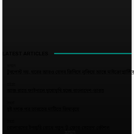
LATEST ARTICLES
অন্যান্য
টুথপেস্ট নয়, ঘরের আরও যেসব জিনিসে লুকিয়ে আছে মাইক্রোপ্লাস্টি
ফাইনাল
আজ রাতে ফাইনালে মুখোমুখি হচ্ছে বাংলাদেশ-ভারত
ক্রিকেট
দুই দশক পর ভারতের মাটিতে জিম্বাবুয়ে
ক্রিকেট
বোলারদের ইনজুরি রোধে নতুন ‘টু-ফোর-সেভেন’ কৌশল
অন্যান্য