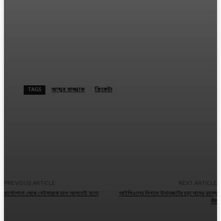
TAGS
আব্দুর রাজ্জাক
ক্রিকেটা
Facebook
Twitter
Linkedin
PREVIOUS ARTICLE
NEXT ARTICLE
বার্সেলোনা থেকে নেইমারকে চলে আসতেই হতো
আইপিএলের নিলামে উনাদকাটের চড়া দামের রহস্য
কী!