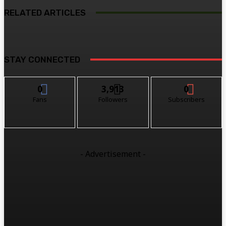
RELATED ARTICLES
STAY CONNECTED
0
3,913
0
Fans
Followers
Subscribers
- Advertisement -