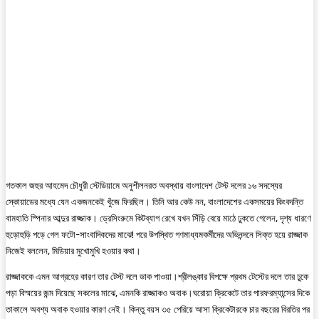
গতকাল জহুর আহমেদ চৌধুরী স্টেডিয়ামে অনুশীলনরত অবস্থায় বাংলাদেশ টেস্ট দলের ১৬ সদস্যের
স্কোয়াডের মধ্যে যেন একজনকেই খুঁজে ফিরছিল। তিনি আর কেউ নন, বাংলাদেশের একসময়ের কিংবদন্তি
বামহাতি স্পিনার আব্দুর রাজ্জাক। ড্রেসিংরুমে কিটব্যাগ রেখে যখন সিঁড়ি বেয়ে মাঠে ঢুকতে গেলেন, দৃশ্য ধারণে
হুড়োহুড়ি পড়ে গেল ফটো-সাংবাদিকদের মাঝে! পরে উপস্থিত গণমাধ্যমকর্মীদের অভিনন্দনে সিক্ত হয়ে রাজ্জাক
নিজেই বললেন, মিডিয়ার মুখোমুখি হওয়ার কথা।
রাজ্জাককে এমন আগ্রহের কারণ তার টেস্ট দলে ডাক পাওয়া।শ্রীলঙ্কার বিপক্ষে প্রথম টেস্টের দলে তার ঢুকে
পড়া বিস্ময়ের জন্ম দিয়েছে সকলের মাঝে, এমনকি রাজ্জাকও অবাক।ঘরোয়া ক্রিকেটে তার পারফরম্যান্সের দিকে
তাকালে অবশ্য অবাক হওয়ার কারণ নেই। কিন্তু বয়স ৩৫ পেরিয়ে আসা ক্রিকেটারকে চার বছরের বিরতির পর