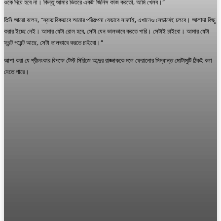
ওকে দিয়ে হবে না। কিন্তু আমার ভিতরে একটা জিনিস কাজ করতো, আমি খেলব।”
তিনি আরো বলেন, “স্বাভাবিকভাবে আমার পরিকল্পনা যেভাবে সাজাই, এখানেও সেভাবেই চলবে। আলাদা কিছু
করার ইচ্ছে নেই। আমার যেটা রোল হবে, সেটা যেন ভালভাবে করতে পারি। সেটাই চাইবো। আমার যেটা
ফ্রন্ট পয়েন্ট আছে, সেটা ভালভাবে করতে চাইবো।”
আশা করা যে শ্রীলংকার বিপক্ষে টেস্ট সিরিজে আব্দুর রাজ্জাককে দলে ফেরানোর সিদ্ধান্ত মোটামুটি ঠিকই বলা
যেতে পারে।