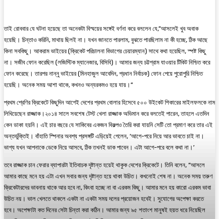
তাই রোববার যে ঘটনা হয়েছে তা অনেকটা বিস্ময়ের সঙ্গেই বর্ণনা করে বললেন যে,”আসলেই খুব অবাক
হয়েছি। চিন্তাও করিনি, মাথায় ছিলই না। যখন জানতে পারলাম, বুঝতে পারছিলাম না কী হচ্ছে, ঠিক আছে
কিনা সবকিছু। আকরাম ভাইয়ের (ক্রিকেট পরিচালনা বিভাগের চেয়ারম্যান) সাথে কথা হয়েছিল, স্পষ্ট কিছু
না। সজীব ফোন করেছিল (লজিস্টিক ম্যানেজার, বিসিবি)। আমার জন্য চট্টগ্রাম যাওয়ার টিকিট নিশ্চিত করে
ফোন করেছে। তারপর নান্নু ভাইয়ের (মিনহাজুল আবেদিন, প্রধান নির্বাচক) ফোন পেয়ে পুরোপুরি নিশ্চিত
হয়েছি। অনেক সময় আশা থাকে, কখনও অন্যরকমও হয়ে যায়।”
প্রথম শ্রেণির ক্রিকেটে কিছুদিন আগেই দেশের প্রথম বোলার হিসেবে ৫০০ উইকেট শিকারের মাইলফলকে নাম
লিখিয়েছেন রাজ্জাক।২০১৪ সালে সবশেষ টেস্ট খেলা রাজ্জাক অভিমান করে বলতেই পারেন, তাহলে এতদিন
কেন ডাকা হয়নি। এই চার বছরে যে সাকিবের একজন বিকল্পও তৈরি করা যায়নি সেটি তো প্রমাণ করে তার এই
অন্তর্ভুক্তিই। বাঁহাতি স্পিনার অবশ্য প্রসঙ্গটি এড়িয়েই গেলেন, ‘আগে-পরে নিয়ে আর ভাবতে চাই না।
ভাগ্য যখন আপনাকে ডেকে নিয়ে আসবে, ঠিক তখনই ডাক পাবেন। এটা আগে-পরে বলে কথা না।’
তবে রাজ্জাক চান ফেরার ব্যাপারটা ইতিবাচক দৃষ্টান্ত হয়েই থাকুক দেশের ক্রিকেটে। তিনি বলেন, “আসলে
আমার কাছে মনে হয় এটা এখন সবার জন্য দৃষ্টান্ত হয়ে থাকা উচিত। কখনোই শেষ না। অনেক সময় তরুণ
ক্রিকেটারদের ভাবনায় থাকে আর হবে না, কিংবা হচ্ছে না বা এরকম কিছু। আমার মনে হয় কারো এরকম ভাবা
উচিত নয়। ভাল খেলতে থাকলে একটা না একটা সময় দলের প্রয়োজন হবেই। সুযোগের অপেক্ষা করতে
হবে। অপেক্ষাটা কত দিনের সেটা চিন্তা করা কঠিন। আমার জন্য ৯৫ শতাংশ মানুষই হয়ত ধরে নিয়েছিল