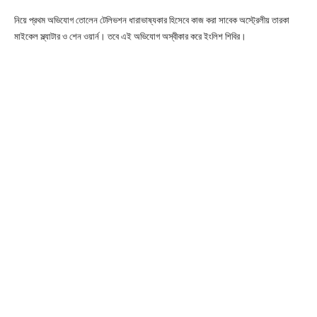
নিয়ে প্রথম অভিযোগ তোলেন টেলিভশন ধারাভাষ্যকার হিসেবে কাজ করা সাবেক অস্ট্রেলীয় তারকা
মাইকেল স্ল্যাটার ও শেন ওয়ার্ন। তবে এই অভিযোগ অস্বীকার করে ইংলিশ শিবির।