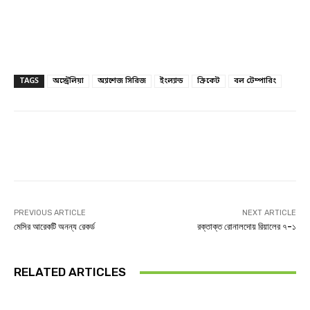
TAGS
অস্ট্রেলিয়া
অ্যাশেজ সিরিজ
ইংল্যান্ড
ক্রিকেট
বল টেম্পারিং
Facebook
Twitter
Linkedin
PREVIOUS ARTICLE
NEXT ARTICLE
মেসির আরেকটি অনন্য রেকর্ড
রক্তাক্ত রোনালদোয় রিয়ালের ৭-১
RELATED ARTICLES