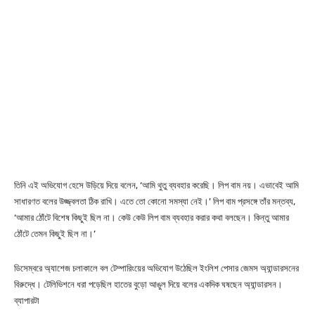
তিনি এই অভিযোগ হেসে উড়িয়ে দিয়ে বলেন, ‘আমি থুতু ব্যবহার করেছি। লিপ বাম নয়। এভাবেই আমি
সাধারণত বলের উজ্জ্বলতা ঠিক রাখি। এতে তো কোনো সমস্যা নেই।’ লিপ বাম প্রসঙ্গে তাঁর মন্তব্য,
‘আমার ঠোঁটে বিশেষ কিছুই ছিল না। কেউ কেউ লিপ বাম ব্যবহার করার কথা বলছেন। কিন্তু আমার
ঠোঁটে তেমন কিছুই ছিল না।’
ডিসেম্বরে অ্যাশেজ চলাকালে বল টেম্পারিংয়ের অভিযোগ উঠেছিল ইংলিশ পেসার জেমস অ্যান্ডারসনের
বিরুদ্ধে। টেলিভিশনে ধরা পড়েছিল হাতের বুড়ো আঙুল দিয়ে বলের একদিক ঘষছেন অ্যান্ডারসন।
ব্যাপারটা