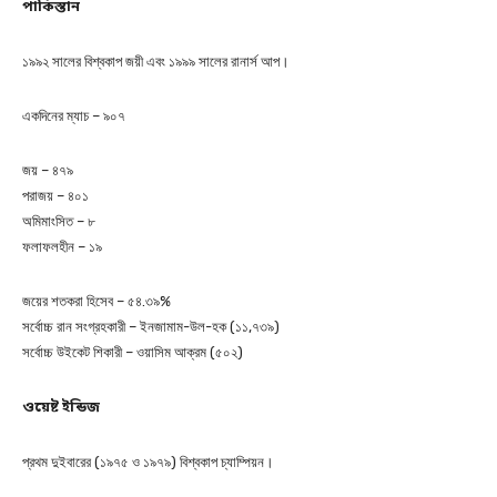
পাকিস্তান
১৯৯২ সালের বিশ্বকাপ জয়ী এবং ১৯৯৯ সালের রানার্স আপ।
একদিনের ম্যাচ – ৯০৭
জয় – ৪৭৯
পরাজয় – ৪০১
অমিমাংসিত – ৮
ফলাফলহীন – ১৯
জয়ের শতকরা হিসেব – ৫৪.৩৯%
সর্বোচ্চ রান সংগ্রহকারী – ইনজামাম-উল-হক (১১,৭৩৯)
সর্বোচ্চ উইকেট শিকারী – ওয়াসিম আক্রম (৫০২)
ওয়েষ্ট ইন্ডিজ
প্রথম দুইবারের (১৯৭৫ ও ১৯৭৯) বিশ্বকাপ চ্যাম্পিয়ন।