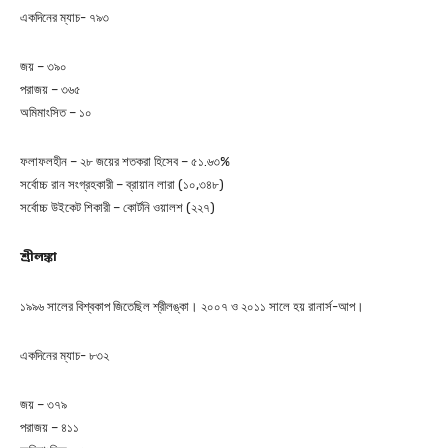
একদিনের ম্যাচ- ৭৯৩
জয় – ৩৯০
পরাজয় – ৩৬৫
অমিমাংসিত – ১০
ফলাফলহীন – ২৮ জয়ের শতকরা হিসেব – ৫১.৬৩%
সর্বোচ্চ রান সংগ্রহকারী – ব্রায়ান লারা (১০,৩৪৮)
সর্বোচ্চ উইকেট শিকারী – কোর্টনি ওয়ালশ (২২৭)
শ্রীলঙ্কা
১৯৯৬ সালের বিশ্বকাপ জিতেছিল শ্রীলঙ্কা। ২০০৭ ও ২০১১ সালে হয় রানার্স-আপ।
একদিনের ম্যাচ- ৮৩২
জয় – ৩৭৯
পরাজয় – ৪১১