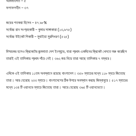
অমিমাংসিত – ৫
ফলাফলহীন – ৩৭
জয়ের শতকরা হিসেব – ৪৭.৯৮%
সর্বোচ্চ রান সংগ্রহকারী – কুমার সাঙ্গাকারা (১৩,৯৭৫)
সর্বোচ্চ উইকেট শিকারী – মুথাইয়া মুরলিধরণ (৫২৫)
বিস্ময়কর হলেও ক্রিকেটের জন্মদাতা দেশ ইংল্যান্ড, যারা প্রথম একদিনের ক্রিকেট খেলতে শুরু করেছিল
তারাই এই তালিকায় প্রথম পাঁচে নেই। ৩৬২ জয় নিয়ে তারা আছে তালিকার ৭ নম্বরে।
এদিকে এই তালিকায় ১১তম অবস্থানে রয়েছে বাংলাদেশ। ৩৫৮ ম্যাচের মধ্যে ১১৮ ম্যচে জিতেছে
তারা। আর হেরেছে ২৩৩ ম্যাচে। বাংলাদেশের ঠিক উপরে অবস্থান করছে জিম্বাবুয়ে। ৫১৭ ম্যাচের
মধ্যে ১৩৪ টি ওয়ানডে ম্যাচে জিতেছে তারা। আরে হেরেছে ৩৬৫ টি ওয়ানডেতে।