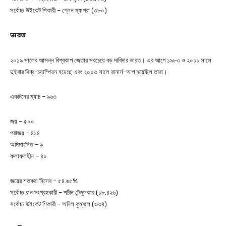
সর্বোচ্চ উইকেট শিকারী – গ্লেন ম্যাগরা (৩৮০)
ভারত
২০১৯ সালের আসন্ন বিশ্বকাপ জেতার সবচেয়ে বড় দাবিদার ভারত। এর আগে ১৯৮৩ ও ২০১১ সালে
দুইবার বিশ্ব-চ্যাম্পিয়ন হয়েছে এবং ২০০৩ সালে রানার্স-আপ হয়েছিল তারা।
একদিনের ম্যাচ – ৯৬৩
জয় – ৫০০
পরাজয় – ৪১৪
অমিমাংসিত – ৯
ফলাফলহীন – ৪০
জয়ের শতকরা হিসেব – ৫৪.৬৫%
সর্বোচ্চ রান সংগ্রহকারী – শচীন টেন্ডুলকার (১৮,৪২৬)
সর্বোচ্চ উইকেট শিকারী – অনিল কুম্বলে (৩৩৪)