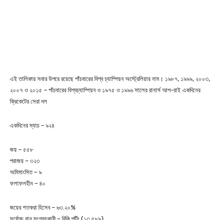
এই তালিকায় সবার উপরে রয়েছে পাঁচবারের বিশ্ব চ্যাম্পিয়ন অস্ট্রেলিয়ার নাম। ১৯৮৭, ১৯৯৯, ২০০৩,
২০০৭ ও ২০১৫ – পাঁচবারের বিশ্বচ্যাম্পিয়ন ও ১৯৭৫ ও ১৯৯৬ সালের রানার্স আপ-রাই একদিনের
ক্রিকেটের সেরা দল
একদিনের ম্যাচ – ৯২৪
জয় – ৫৫৮
পরাজয় – ৩২৩
অমিমাংসিত – ৯
ফলাফলহীন – ৪০
জয়ের শতকরা হিসেব – ৬৩.২০%
সর্বোচ্চ রান সংগ্রহকারী – রিকি পন্টিং (১৩,৫৮৯)