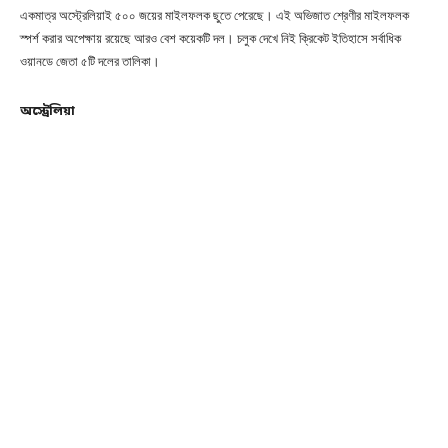
একমাত্র অস্ট্রেলিয়াই ৫০০ জয়ের মাইলফলক ছুতে পেরেছে। এই অভিজাত শ্রেণীর মাইলফলক
স্পর্শ করার অপেক্ষায় রয়েছে আরও বেশ কয়েকটি দল। চলুক দেখে নিই ক্রিকেট ইতিহাসে সর্বাধিক
ওয়ানডে জেতা ৫টি দলের তালিকা।
অস্ট্রেলিয়া