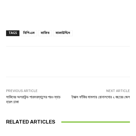
TAGS
বিপিএল
সাকিব
সালাউদ্দিন
Facebook
Twitter
Linkedin
PREVIOUS ARTICLE
NEXT ARTICLE
সাকিবের অলরাউন্ড পারফরম্যান্সের পরও ম্যাচ
ট্যাক্স ফাঁকির মামলায় রোনালদোর ২ বছরের জেল
হারল ঢাকা
RELATED ARTICLES