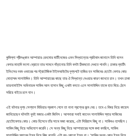
কুমিল্লা শ্রীলঙ্কান আম্পায়ার রেনমোর মার্টিনেজের এমন সিদ্ধান্তের প্রতিবাদ জানালে তিনি বলেন
বেলার মাহাদি ফলো থ্রোতে তার সামনে দাঁড়ানোয় তিনি বলটা ঠিকমতো দেখতে পাননি। ঢাকার ব্যাটিং
ইনিংসের নবম ওভারের পর স্ট্রাটেজিক টাইমআউটের দৃশ্যপটে হাজির হন সাকিবের ছোটো বেলার কোচ
মোহাম্মদ সালাউদ্দিন। তিনি আম্পায়ারের কাছে তার ঐ সিদ্ধান্ত দেওয়ার কারণ জানতে চান। তখন ঢাকা
ডায়নামাইটস অধিনায়ক সাকিব আল হাসান কিছু একটা বলতে এলে সালাউদ্দিন তাকে হাত দিয়ে ঠেলে
সরিয়ে বাইরে চলে যান।
এই ঘটনার দৃশ্য সেশ্যাল মিডিয়ার প্রকাশ পেলে তা নানা প্রশ্নের জন্ম দেয়। তবে এ বিষয় নিয়ে কায়েস
জানিয়েছেন ঘটনাটা খুবই মজার একটা জিনিস। আপনারা সবাই জানেন সালাউদ্দিন স্যার সাকিবের
ছোটোবেলার কোচ। কোচ হিসেবে তাঁর সাথে মজা করেছে, এটা সিরিয়াস কিছু না। সাকিবও হাসছিল।
সাকিব কিছু নিয়ে অভিযোগ করেনি। সে অন্য কিছু নিয়ে আম্পায়ারের সঙ্গে কথা বলছিল, সাকিব
সালাউদ্দিন স্যারের ইস্যু নিয়ে কিছু বলেনি, এটা বড় কোনো ইস্যু না। ‘সাকিব অন্য কোন ইস্যু নিয়ে