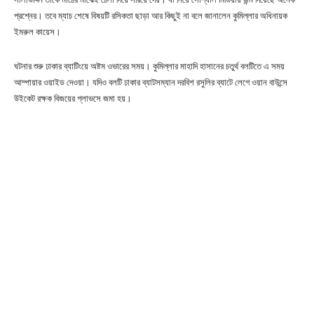
প্রশ্নের। তবে ম্যাচ শেষে বিষয়টি রসিকতা ছাড়া আর কিছুই না বলে জানালেন কুমিল্লার অধিনায়ক
ইমরুল কায়েস।
ঘটনার শুরু ঢাকার ব্যাটিংয়ে অষ্টম ওভারের সময়। কুমিল্লার মাহাদি হাসানের চতুর্থ বলটিতে এ সময়
আম্পায়ার ওয়াইড দেওয়া। যদিও বলটি ঢাকার ব্যাটসম্যান দরবিশ রসুলির ব্যাটে লেগে ওয়ান বাউন্সে
উইকেট রক্ষক বিজয়ের গ্লাভসে জমা হয়।