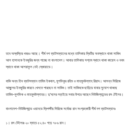
তবে অস্বস্তির খবরও আছে। শীর্ষ দশ ব্যাটসম্যানের মধ্যে তালিকায় দ্বিতীয় অবস্থানে থাকা সাকিব
আল হাসানকে ইনজুরির জন্য পাচ্ছে না বাংলাদেশ। আবার তালিকায় সপ্তম স্থানে থাকা কায়েস ও নবম
স্থানে থাকা আশরাফুল নেই স্কোয়াডে।
বাকি অন্য তিন ব্যাটসম্যান তামিম ইকবাল, মুশফিকুর রহিম ও মাহমুদউল্লাহ রিয়াদ। আসন্ন সিরিজে
আঙ্গুুলের ইনজুরির কারনে খেলতে পারছেন না সাকিব। তাই সাকিবকে ছাড়িয়ে যাবার সুযোগ থাকছে
তামিম-মুশফিক ও মাহমুদউল্লাহর। দু’দলের লড়াইয়ে সবার উপরে আছেন নিউজিল্যান্ডের রস টেইলর।
বাংলাদেশ-নিউজিল্যান্ড ওয়ানডে দ্বিপক্ষীয় সিরিজে সর্বোচ্চ রান সংগ্রহকারী শীর্ষ দশ ব্যাটসম্যানঃ
১। রস টেইলরঃ ২০ ম্যাচে ৫২.৪০ গড়ে ৭৮৬ রান।