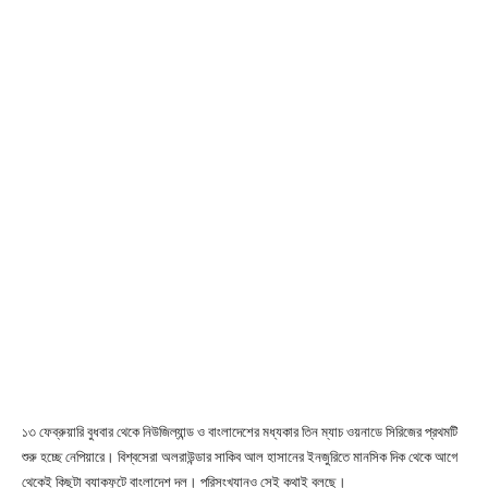
১৩ ফেব্রুয়ারি বুধবার থেকে নিউজিল্যান্ড ও বাংলাদেশের মধ্যকার তিন ম্যাচ ওয়নাডে সিরিজের প্রথমটি
শুরু হচ্ছে নেপিয়ারে। বিশ্বসেরা অলরাউন্ডার সাকিব আল হাসানের ইনজুরিতে মানসিক দিক থেকে আগে
থেকেই কিছুটা ব্যাকফুটে বাংলাদেশ দল। পরিসংখ্যানও সেই কথাই বলছে।