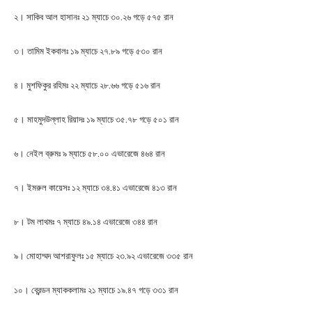
২। সাকিব আল হাসানঃ ২১ ম্যাচে ৩০.২৬ গড়ে ৫৭৫ রান
৩। তামিম ইকবালঃ ১৯ ম্যাচে ২৭.৮৯ গড়ে ৫৩০ রান
৪। মুশফিকুর রহিমঃ ২২ ম্যাচে ২৮.৬৬ গড়ে ৫১৬ রান
৫। মাহমুদউল্লাহ রিয়াদঃ ১৯ ম্যাচে ৩৫.৭৮ গড়ে ৫০১ রান
৬। নেইল ব্রুমঃ ৯ ম্যাচে ৫৮.০০ এভারেজে ৪৬৪ রান
৭। ইমরুল কায়েসঃ ১২ ম্যাচে ৩৪.৪১ এভারেজে ৪১৩ রান
৮। টম লাথমঃ ৭ ম্যাচে ৪৯.১৪ এভারেজে ৩৪৪ রান
৯। মোহাম্মদ আশরাফুলঃ ১৫ ম্যাচে ২৩.৯২ এভারেজে ৩৩৫ রান
১০। ব্রেন্ডন ম্যাককলামঃ ২১ ম্যাচে ১৯.৪৭ গড়ে ৩৩১ রান