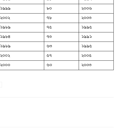
১৯৯৯
৮০
২০০৬
২০০২
৭৮
২০০৩
১৯৮৯
৭৫
১৯৯৫
১৯৮৪
৭৩
১৯৯১
১৯৮৯
৬৩
১৯৯৫
২০০২
৫৭
২০০৫
২০০০
৬০
২০০৩
witter
Linkedin