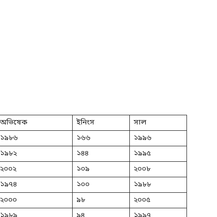
অভিষেক
ইনিংস
সাল
১৯৮৬
১৬৬
১৯৯৬
১৯৮২
১৪৪
১৯৯৫
২০০২
১০৯
২০০৮
১৯৭৪
১০০
১৯৮৮
২০০০
৯৮
২০০৫
১৯৮৯
৯৪
১৯৯৭