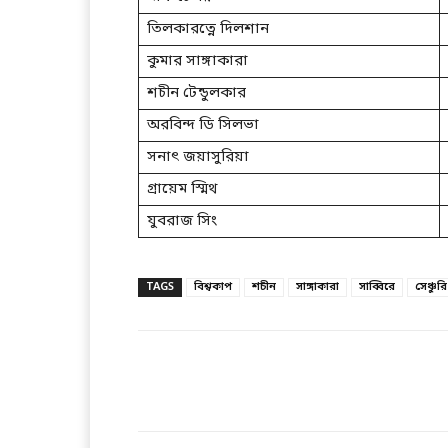
তিলকারত্নে দিলশান
কুমার সাঙ্গাকারা
শচীন টেন্ডুলকার
অরবিন্দ ডি সিলভা
সনাৎ জয়াসুরিয়া
গ্রায়েম স্মিথ
যুবরাজ সিং
TAGS
বিশ্বকাপ
শচীন
সাঙ্গাকারা
সাব্বিরে
সেঞ্চুরি
Facebook
T
Share