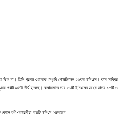
া ছিল না। তিনি প্রথম ওয়ানডে সেঞ্চুরি পেয়েছিলেন ৫৬তম ইনিংসে। তবে সাব্বির
ুরির পথটা এতটা দীর্ঘ হয়েছে। ক্যারিয়ারে তার ৫১টি ইনিংসের মধ্যে মাত্র ১৫টি ৩
েতে কোনে রথী-মহারথীরা কতটি ইনিংস খেলেছেন