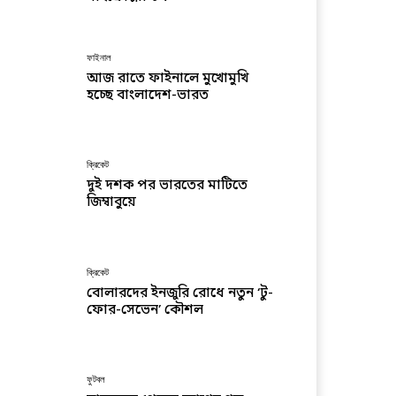
ফাইনাল
আজ রাতে ফাইনালে মুখোমুখি
হচ্ছে বাংলাদেশ-ভারত
ক্রিকেট
দুই দশক পর ভারতের মাটিতে
জিম্বাবুয়ে
ক্রিকেট
বোলারদের ইনজুরি রোধে নতুন ‘টু-
ফোর-সেভেন’ কৌশল
ফুটবল