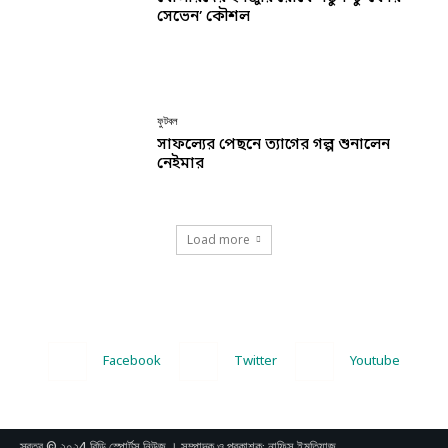
সেভেন’ কৌশল
ফুটবল
সাফল্যের পেছনে ত্যাগের গল্প শুনালেন
নেইমার
Load more
Facebook
Twitter
Youtube
স্বত্ব © ২০২4 বিডি স্পোর্টস নিউজ । সম্পাদক ও প্রকাশক: নাফিস ইমতিয়াজ