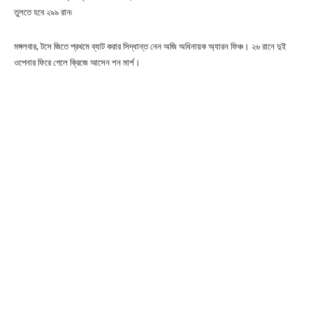
তুলতে হবে ২৯৯ রান৷
মঙ্গলবার, টসে জিতে প্রথমে ব্যাট করার সিদ্ধান্ত নেন অজি অধিনায়ক অ্যারন ফিঞ্চ। ২৬ রানে দুই
ওপেনার ফিরে গেলে ক্রিজে আসেন শন মার্শ।