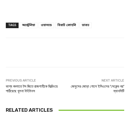
TAGS
অস্ট্রেলিয়া
ওয়ানডে
বিরাট কোহলি
ভারত
Facebook
Twitter
Linkedin
PREVIOUS ARTICLE
NEXT ARTICLE
ভাগ্য বদলাতে টস জিতে রাজশাহীকে ফিল্ডিংয়ে
জেসুসের জোড়া গোলে ইপিএলের ‘সেকেন্ড বয়’
পাঠিয়েছে খুলনা টাইটানস
ম্যানসিটি
RELATED ARTICLES