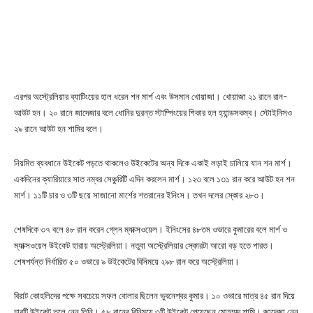
এরপর অস্ট্রেলিয়ার ব্যাটিংয়ের হাল ধরেন শন মার্শ এবং উসমান খোয়াজা। খোয়াজা ২১ রানে রান-
আউট হন। ২০ রানে জাদেজার বলে ধোনির দুরন্ত স্টাম্পিংয়ের শিকার হল হ্যান্ডসকম্ব। স্টোইনিসও
২৯ রানে আউট হন শামির বলে।
নিয়মিত ব্যবধানে উইকেট পড়তে থাকলেও উইকেটের অন্য দিকে একাই লড়াই চালিয়ে যান শন মার্শ।
একদিনের ক্যারিয়ারে সাত নম্বর সেঞ্চুরিটি এদিন করলেন মার্শ। ১২৩ বলে ১৩১ রান করে আউট হন শন
মার্শ। ১১টি চার ও ৩টি ছয়ে সাজানো মার্শের শতরানের ইনিংস। তখন দলের স্কোর ২৮৩।
শেষদিকে ৩৭ বলে ৪৮ রান করেন গ্লেন ম্যাক্সওয়েল। ইনিংসের ৪৮তম ওভারে কুমারের বলে মার্শ ও
ম্যাক্সওয়েল উইকেট হারায় অস্ট্রেলিয়া। নতুবা অস্ট্রেলিয়ার স্কোরটা আরো বড় হতে পারত।
শেষপর্যন্ত নির্ধারিত ৫০ ওভারে ৯ উইকেটের বিনিময়ে ২৯৮ রান করে অস্ট্রেলিয়া।
বিরাট কোহলিদের পক্ষে সবচেয়ে সফল বোলার ছিলেন ভুবনেশ্বর কুমার। ১০ ওভারে মাত্র ৪৫ রান দিয়ে
চারটি উইকেট তুলে নেন তিনি। ৫৮ রানের বিনিময়ে ৩টি উইকেট পেয়েছেন মোহম্মদ শামি। জাদেজা নেন