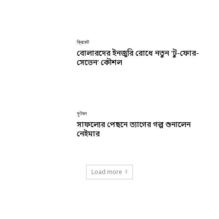
ক্রিকেট
বোলারদের ইনজুরি রোধে নতুন ‘টু-ফোর-
সেভেন’ কৌশল
ফুটবল
সাফল্যের পেছনে ত্যাগের গল্প শুনালেন
নেইমার
Load more