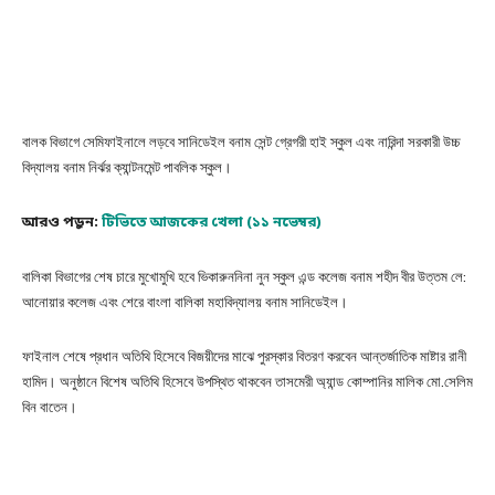
বালক বিভাগে সেমিফাইনালে লড়বে সানিডেইল বনাম সেন্ট গ্রেগরী হাই স্কুল এবং নারিন্দা সরকারী উচ্চ
বিদ্যালয় বনাম নির্ঝর ক্যান্টনমেন্ট পাবলিক স্কুল।
আরও পড়ুন:
টিভিতে আজকের খেলা (১১ নভেম্বর)
বালিকা বিভাগের শেষ চারে মুখোমুখি হবে ভিকারুননিনা নুন স্কুল এন্ড কলেজ বনাম শহীদ বীর উত্তম লে:
আনোয়ার কলেজ এবং শেরে বাংলা বালিকা মহাবিদ্যালয় বনাম সানিডেইল।
ফাইনাল শেষে প্রধান অতিথি হিসেবে বিজয়ীদের মাঝে পুরস্কার বিতরণ করবেন আন্তর্জাতিক মাষ্টার রানী
হামিদ। অনুষ্ঠানে বিশেষ অতিথি হিসেবে উপস্থিত থাকবেন তাসমেরী অ্যান্ড কোম্পানির মালিক মো.সেলিম
বিন বাতেন।