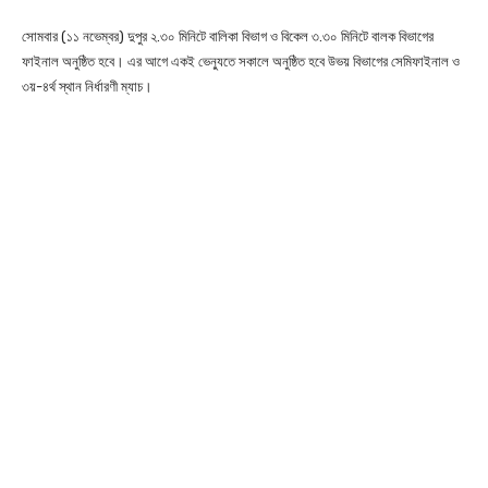
সোমবার (১১ নভেম্বর) দুপুর ২.৩০ মিনিটে বালিকা বিভাগ ও বিকেল ৩.৩০ মিনিটে বালক বিভাগের
ফাইনাল অনুষ্ঠিত হবে। এর আগে একই ভেন্যুতে সকালে অনুষ্ঠিত হবে উভয় বিভাগের সেমিফাইনাল ও
৩য়-৪র্থ স্থান নির্ধারণী ম্যাচ।