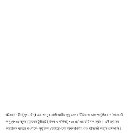
পল্টনস্থ শহীদ (ক্যাপ্টেন) এম. মনসুর আলী জাতীয় হ্যান্ডবল স্টেডিয়ামে আজ অনুষ্ঠিত হবে ‘তাসমেরী
অনুর্ধ্ব-১৪ স্কুল হ্যান্ডবল টুর্নামেন্ট (বালক ও বালিকা)-২০২৪’ এর ফাইনাল ম্যাচ। এই ম্যাচের
আয়োজন করেছে বাংলাদেশ হ্যান্ডবল ফেডারেশনের ব্যবস্থাপনায় এবং তাসমেরী অ্যান্ড কোম্পানি।