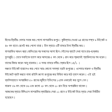
দিনের দ্বিতীয় খেলায় সহজ জয় পেলো মাশরাফির রংপুর। কুমিল্লার দেওয়া ৬৪ রানের লক্ষ্য ৯ উইকেট ও
৪৮ বল হাতে রেখেই জয় পেলো তারা। তিন ম্যাচে এটি তাদরে টানা দ্বিতীয় জয়।
মাশরাফির আগুন ঝড়া বোলিংয়ের পর সকলের আশা ছিল গেইলের ব্যাটে দেখা যাবে চার-ছক্কার
ফুলঝুড়ি। তেবে সবাইকে হতাশ করে আসরের ৫ বল থেকে ১ রান করে প্রথমেই প্যাভিলনের পথ ধরেন।
তাদের বিদায় করেন আবু হায়দার। এ সময় তাদরে দলীয় স্কোর ছিল ১৪/১ ।
শুরুতে উইকেট হারালেও জয় পেতে আর কোনো সমস্যা হয়নি রংপুরের। ওপেনার মারুফ ও দ্বিতীয়
উইকেটে ব্যাট করতে নামা রাইলি রুশো রংপুরের জয় নিশ্চিত করে মাঠ ত্যাগ করেন। এই দুই
ব্যাটসম্যানে অপরাজিত ৫০ রানের জূটিতে ইনিংসের ১২তম ওভারেই জয় তুলে নেন।
মারুফ ৩৯ বল থেকে ৩৬ এবং রুমো ২৮ বল থেকে ২০ রান নিয়ে অপারজিত থাকেন।
আজকের ম্যাচে বিপিএলে মাশরাফির ক্যারিয়ার সেরা ১১ রানে ৪ উইকেট নিয়ে ম্যাচ সেরা নির্বাচীত
হয়েছেন।