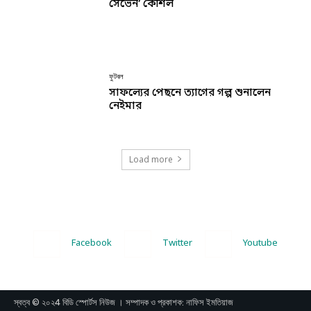
সেভেন’ কৌশল
ফুটবল
সাফল্যের পেছনে ত্যাগের গল্প শুনালেন
নেইমার
Load more
Facebook
Twitter
Youtube
স্বত্ব © ২০২4 বিডি স্পোর্টস নিউজ । সম্পাদক ও প্রকাশক: নাফিস ইমতিয়াজ