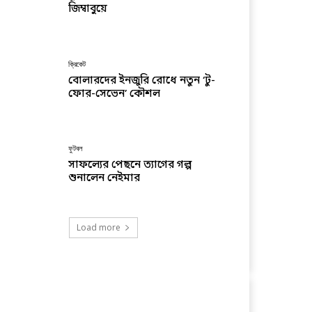
জিম্বাবুয়ে
ক্রিকেট
বোলারদের ইনজুরি রোধে নতুন ‘টু-
ফোর-সেভেন’ কৌশল
ফুটবল
সাফল্যের পেছনে ত্যাগের গল্প
শুনালেন নেইমার
Load more