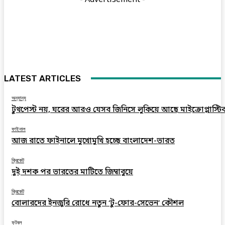
LATEST ARTICLES
অন্যান্য
টুথপেস্ট নয়, ঘরের আরও যেসব জিনিসে লুকিয়ে আছে মাইক্রোপ্লাস্টি
ফাইনাল
আজ রাতে ফাইনালে মুখোমুখি হচ্ছে বাংলাদেশ-ভারত
ক্রিকেট
দুই দশক পর ভারতের মাটিতে জিম্বাবুয়ে
ক্রিকেট
বোলারদের ইনজুরি রোধে নতুন ‘টু-ফোর-সেভেন’ কৌশল
ফুটবল