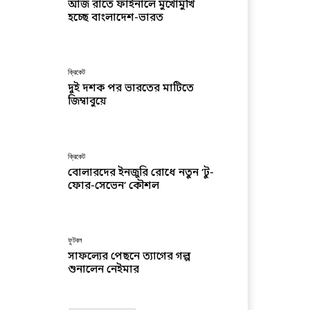
আজ রাতে ফাইনালে মুখোমুখি
হচ্ছে বাংলাদেশ-ভারত
ক্রিকেট
দুই দশক পর ভারতের মাটিতে
জিম্বাবুয়ে
ক্রিকেট
বোলারদের ইনজুরি রোধে নতুন ‘টু-
ফোর-সেভেন’ কৌশল
ফুটবল
সাফল্যের পেছনে ত্যাগের গল্প
শুনালেন নেইমার