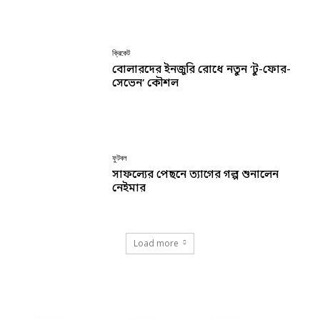
ক্রিকেট
বোলারদের ইনজুরি রোধে নতুন ‘টু-ফোর-
সেভেন’ কৌশল
ফুটবল
সাফল্যের পেছনে ত্যাগের গল্প শুনালেন
নেইমার
Load more