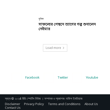
ফুটবল
সাফল্যের পেছনে ত্যাগের গল্প শুনালেন
নেইমার
Load more
Facebook
Twitter
Youtube
স্বত্ব © ২০২4 বিডি স্পোর্টস নিউজ । সম্পাদক ও প্রকাশক: নাফিস ইমতিয়াজ
Disclaimer
Privacy Policy
Terms and Conditions
About Us
Contact Us