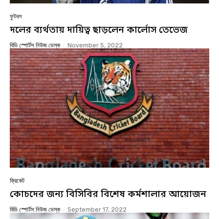
ফুটবল
দলের ব্যর্থতায় দায়িত্ব ছাড়লেন কার্লোস তেভেজ
বিডি স্পোর্টস নিউজ ডেস্ক
-
November 5, 2022
ক্রিকেট
কোচদের জন্য বিসিবির বিশেষ কর্মশালার আয়োজন
বিডি স্পোর্টস নিউজ ডেস্ক
-
September 17, 2022