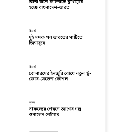
আজ রাতে ফাইনালে মুখোমুখি
হচ্ছে বাংলাদেশ-ভারত
ক্রিকেট
দুই দশক পর ভারতের মাটিতে
জিম্বাবুয়ে
ক্রিকেট
বোলারদের ইনজুরি রোধে নতুন ‘টু-
ফোর-সেভেন’ কৌশল
ফুটবল
সাফল্যের পেছনে ত্যাগের গল্প
শুনালেন নেইমার