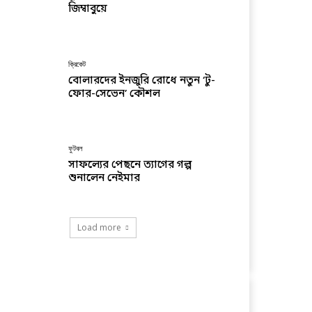
জিম্বাবুয়ে
ক্রিকেট
বোলারদের ইনজুরি রোধে নতুন ‘টু-
ফোর-সেভেন’ কৌশল
ফুটবল
সাফল্যের পেছনে ত্যাগের গল্প
শুনালেন নেইমার
Load more