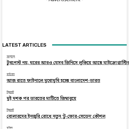
LATEST ARTICLES
অন্যান্য
টুথপেস্ট নয়, ঘরের আরও যেসব জিনিসে লুকিয়ে আছে মাইক্রোপ্লাস্টি
ফাইনাল
আজ রাতে ফাইনালে মুখোমুখি হচ্ছে বাংলাদেশ-ভারত
ক্রিকেট
দুই দশক পর ভারতের মাটিতে জিম্বাবুয়ে
ক্রিকেট
বোলারদের ইনজুরি রোধে নতুন ‘টু-ফোর-সেভেন’ কৌশল
ফুটবল